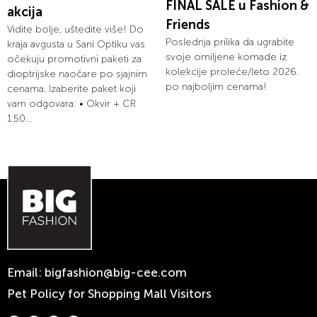
FINAL SALE u Fashion &
akcija
Friends
Vidite bolje, uštedite više! Do
Poslednja prilika da ugrabite
kraja avgusta u Sani Optiku vas
svoje omiljene komade iz
očekuju promotivni paketi za
kolekcije proleće/leto 2026.
dioptrijske naočare po sjajnim
po najboljim cenama!
cenama. Izaberite paket koji
vam odgovara: • Okvir + CR
1.50...
Email:
bigfashion@big-cee.com
Pet Policy for Shopping Mall Visitors