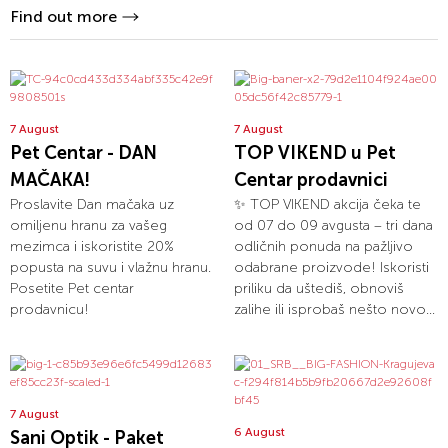
Find out more
7 August
7 August
Pet Centar - DAN
TOP VIKEND u Pet
MAČAKA!
Centar prodavnici
Proslavite Dan mačaka uz
✨ TOP VIKEND akcija čeka te
omiljenu hranu za vašeg
od 07 do 09 avgusta – tri dana
mezimca i iskoristite 20%
odličnih ponuda na pažljivo
popusta na suvu i vlažnu hranu.
odabrane proizvode! Iskoristi
Posetite Pet centar
priliku da uštediš, obnoviš
prodavnicu!
zalihe ili isprobaš nešto novo...
7 August
6 August
Sani Optik - Paket