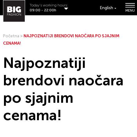
Today's working hours:
English
09:00 - 22:00h
MENU
Početna
>
NAJPOZNATIJI BRENDOVI NAOČARA PO SJAJNIM
CENAMA!
Najpoznatiji
brendovi naočara
po sjajnim
cenama!