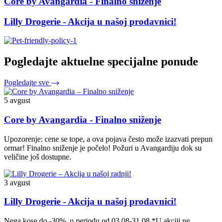
Core by Avangardia - Finalno sniženje
Lilly Drogerie - Akcija u našoj prodavnici!
Pogledajte aktuelne specijalne ponude
Pogledajte sve
5 avgust
Core by Avangardia - Finalno sniženje
Upozorenje: cene se tope, a ova pojava često može izazvati prepun
ormar! Finalno sniženje je počelo! Požuri u Avangardiju dok su
veličine još dostupne.
3 avgust
Lilly Drogerie - Akcija u našoj prodavnici!
Nega kose do -30%. u periodu od 03.08-31.08 *U akciji ne