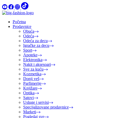
Početna
Prodavnice
Obuća
Odeća
Odeća za decu
Igračke za decu
Sport
Apoteke
Elektronika
Nakit i aksesoari
Sve za kuću
Kozmetika
Donji veš
Parfimerije
Knjižare
Optika
Satovi
Usluge i servisi
Specijalizovane prodavnice
Marketi
Pogledaj sve