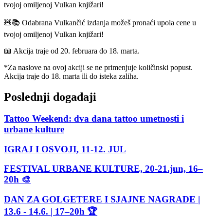
🧸️📚 Odabrana Vulkančić izdanja možeš pronaći upola cene u
tvojoj omiljenoj Vulkan knjižari!
📖 Akcija traje od 20. februara do 18. marta.
*Za naslove na ovoj akciji se ne primenjuje količinski popust.
Akcija traje do 18. marta ili do isteka zaliha.
Poslednji događaji
Tattoo Weekend: dva dana tattoo umetnosti i
urbane kulture
IGRAJ I OSVOJI, 11-12. JUL
FESTIVAL URBANE KULTURE, 20-21.jun, 16–
20h 🎨
DAN ZA GOLGETERE I SJAJNE NAGRADE |
13.6 - 14.6. | 17–20h 🏆