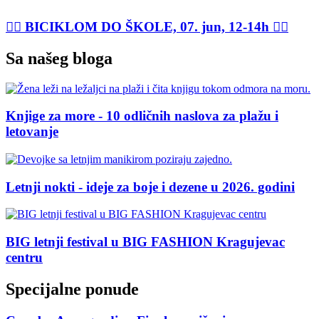
🚴‍♂️ BICIKLOM DO ŠKOLE, 07. jun, 12-14h 🚴‍♀️
Sa našeg bloga
Knjige za more - 10 odličnih naslova za plažu i
letovanje
Letnji nokti - ideje za boje i dezene u 2026. godini
BIG letnji festival u BIG FASHION Kragujevac
centru
Specijalne ponude