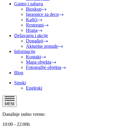
Gastro i zabava
Bioskop
Igraonice za decu
Kafići
Restorani
Hrana
Dešavanja i akcije
Događaji
Aktuelne ponude
Informacije
Kontakt
Mapa objekta
Fotografije objekta
Blog
Srpski
Engleski
MENI
Današnje radno vreme:
10:00 - 22:00h