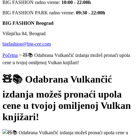
BIG FASHION radno vreme:
10:00 - 22:00h
BIG FASHION PARK radno vreme:
09:30 - 22:00h
BIG FASHION Beograd
Višnjićka 84, Beograd
bigfashion@big-cee.com
Početna
>
🧸️📚 Odabrana Vulkančić izdanja možeš pronaći upola
cene u tvojoj omiljenoj Vulkan knjižari!
🧸️📚 Odabrana Vulkančić
izdanja možeš pronaći upola
cene u tvojoj omiljenoj Vulkan
knjižari!