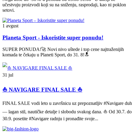
učestvuju proizvodi koji su na sniženju, rasprodaji, kao ni poklon
setovi.
1 avgust
Planeta Sport - Iskoristite super ponudu!
SUPER PONUDA!🚀 Novi nivo uštede i top cene najtraženijih
komada te čekaju u Planeti Sport, do 31. 8!🔝
31 jul
⛵ NAVIGARE FINAL SALE ⛵
FINAL SALE vodi leto u završnicu uz prepoznatljiv #Navigare duh
— lagan stil, nautičke detalje i slobodu svakog dana. ⛵ Od 30.7. do
30.9. posetite #Navigare radnju i pronađite svoje...