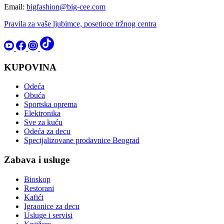
Email:
bigfashion@big-cee.com
Pravila za vaše ljubimce, posetioce tržnog centra
KUPOVINA
Odeća
Obuća
Sportska oprema
Elektronika
Sve za kuću
Odeća za decu
Specijalizovane prodavnice Beograd
Zabava i usluge
Bioskop
Restorani
Kafići
Igraonice za decu
Usluge i servisi