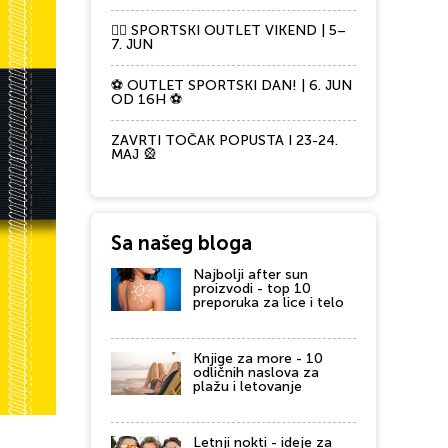
🏃‍♀️ SPORTSKI OUTLET VIKEND | 5–
7. JUN
⚽ OUTLET SPORTSKI DAN! | 6. JUN
OD 16H ⚽
ZAVRTI TOČAK POPUSTA I 23-24.
MAJ 🎡
Sa našeg bloga
Najbolji after sun
proizvodi - top 10
preporuka za lice i telo
Knjige za more - 10
odličnih naslova za
plažu i letovanje
Letnji nokti - ideje za