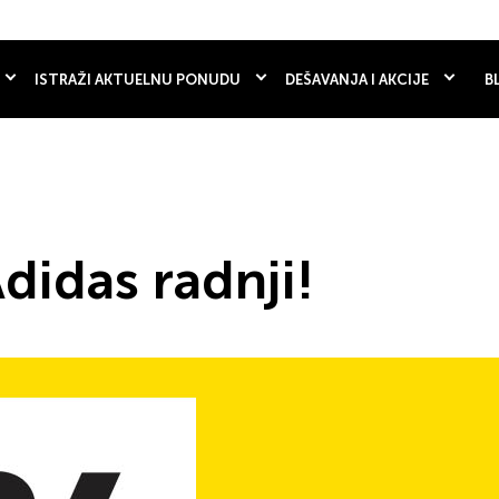
ISTRAŽI AKTUELNU PONUDU
DEŠAVANJA I AKCIJE
B
didas radnji!