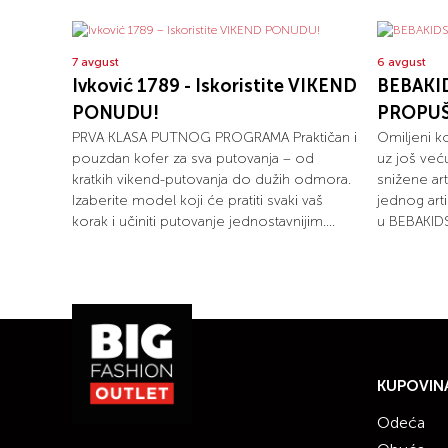
7 avgust
6 avgust
Ivković 1789 - Iskoristite VIKEND
BEBAKID
PONUDU!
PROPUŠ
PRVA KLASA PUTNOG PROGRAMA Praktičan i
Omiljeni k
pouzdan kofer za sva putovanja – od
uz još već
kratkih vikend-putovanja do dužih odmora.
snižene ar
Izaberite model koji će pratiti svaki vaš
jednog arti
korak i učiniti putovanje jednostavnijim....
u BEBAKIDS
KUPOVIN
Odeća