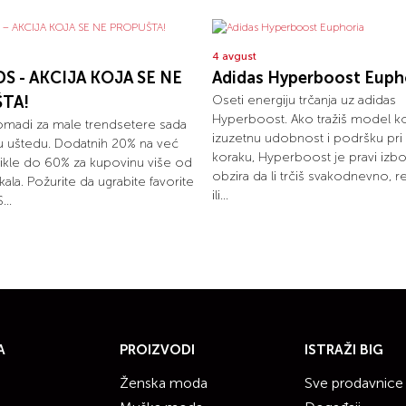
4 avgust
S - AKCIJA KOJA SE NE
Adidas Hyperboost Euph
TA!
Oseti energiju trčanja uz adidas
Hyperboost. Ako tražiš model ko
omadi za male trendsetere sada
izuzetnu udobnost i podršku pr
u uštedu. Dodatnih 20% na već
koraku, Hyperboost je pravi izbo
tikle do 60% za kupovinu više od
obzira da li trčiš svakodnevno, r
kala. Požurite da ugrabite favorite
ili...
...
A
PROIZVODI
ISTRAŽI BIG
Ženska moda
Sve prodavnice