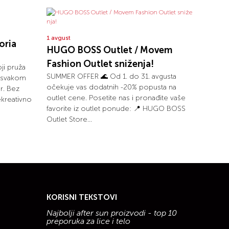
1 avgust
oria
HUGO BOSS Outlet / Movem
Fashion Outlet sniženja!
ji pruža
SUMMER OFFER 🌊 Od 1. do 31. avgusta
i svakom
očekuje vas dodatnih -20% popusta na
r. Bez
outlet cene. Posetite nas i pronađite vaše
ekreativno
favorite iz outlet ponude: 📍 HUGO BOSS
Outlet Store...
KORISNI TEKSTOVI
Najbolji after sun proizvodi - top 10
preporuka za lice i telo