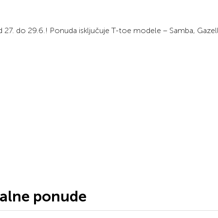
7. do 29.6.! Ponuda isključuje T-toe modele – Samba, Gazell
jalne ponude