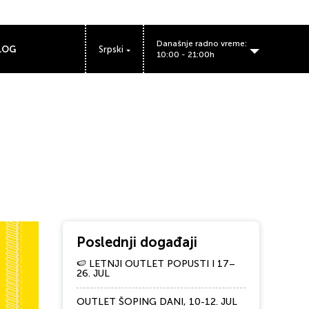
Današnje radno vreme:
LOG
Srpski
10:00 - 21:00h
BIG Fashion Outlet Inđija radno vreme:
Poslednji događaji
🍉 LETNJI OUTLET POPUSTI I 17–
26. JUL
OUTLET ŠOPING DANI, 10-12. JUL