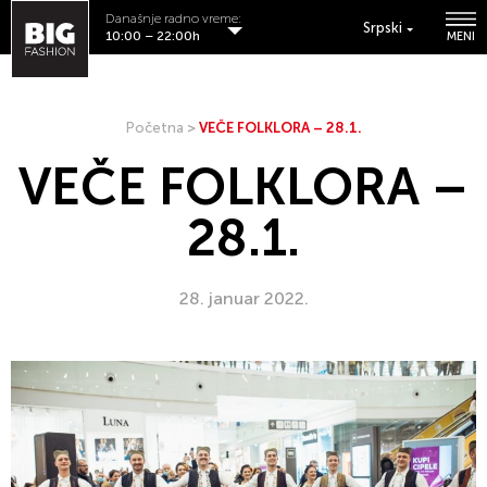
Današnje radno vreme:
Srpski
10:00 – 22:00h
MENI
Početna
>
VEČE FOLKLORA – 28.1.
VEČE FOLKLORA –
28.1.
28. januar 2022.