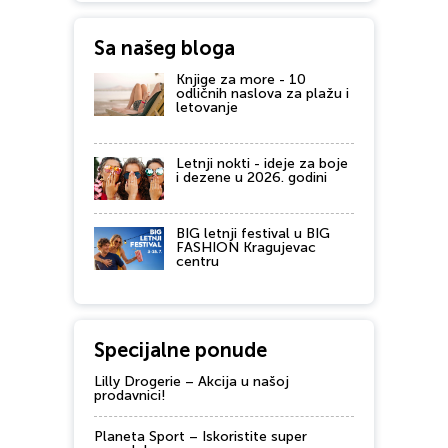
Sa našeg bloga
Knjige za more - 10
odličnih naslova za plažu i
letovanje
Letnji nokti - ideje za boje
i dezene u 2026. godini
BIG letnji festival u BIG
FASHION Kragujevac
centru
Specijalne ponude
Lilly Drogerie – Akcija u našoj
prodavnici!
Planeta Sport – Iskoristite super