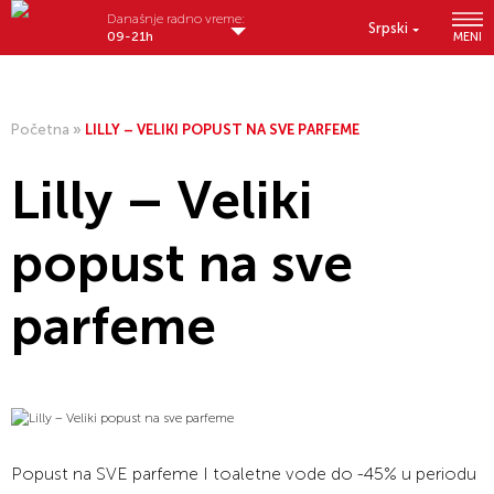
Današnje radno vreme:
Srpski
09-21h
MENI
Početna
»
LILLY – VELIKI POPUST NA SVE PARFEME
Lilly – Veliki
popust na sve
parfeme
Popust na SVE parfeme I toaletne vode do -45% u periodu