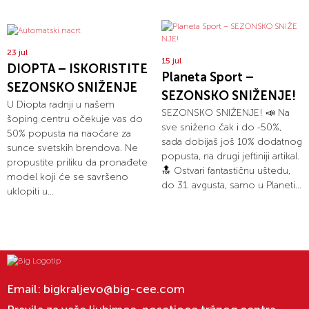
23 jul
15 jul
DIOPTA – ISKORISTITE
Planeta Sport –
SEZONSKO SNIŽENJE
SEZONSKO SNIŽENJE!
U Diopta radnji u našem
SEZONSKO SNIŽENJE! 📣 Na
šoping centru očekuje vas do
sve sniženo čak i do -50%,
50% popusta na naočare za
sada dobijaš još 10% dodatnog
sunce svetskih brendova. Ne
popusta, na drugi jeftiniji artikal.
propustite priliku da pronađete
🔝 Ostvari fantastičnu uštedu,
model koji će se savršeno
do 31. avgusta, samo u Planeti...
uklopiti u...
Email:
bigkraljevo@big-cee.com