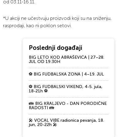
od 03.11-16.11.
*U akciji ne učestvuju proizvodi koji su na sniženju,
rasprodaji, kao ni poklon setovi.
Poslednji događaji
BIG LETO KOD ABRAŠEVIĆA | 27–28.
JUL OD 19:30H
⚽ BIG FUDBALSKA ZONA | 4–19. JUL
⚽ BIG FUDBALSKI VIKEND, 4-5. jula,
18-21h ⚽
👪 BIG KRALJEVO - DAN PORODIČNE
RADOSTI 👪
🎤 VOCAL VIBE radionica pevanja, 18.
jun, 20-22h 🎤