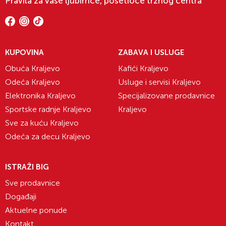
Pravila za vaše ljubimce, posetioce tržnog centra
KUPOVINA
ZABAVA I USLUGE
Obuća Kraljevo
Kafići Kraljevo
Odeća Kraljevo
Usluge i servisi Kraljevo
Elektronika Kraljevo
Specijalizovane prodavnice
Sportske radnje Kraljevo
Kraljevo
Sve za kuću Kraljevo
Odeća za decu Kraljevo
ISTRAŽI BIG
Sve prodavnice
Događaji
Aktuelne ponude
Kontakt