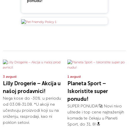
ponudu!
3 avgust
1 avgust
Lilly Drogerie – Akcija u
Planeta Sport –
našoj prodavnici!
Iskoristite super
Nega kose do -30%. u periodu
ponudu!
od 03.08-31.08. *U akciji ne
SUPER PONUDA!🚀 Novi nivo
učestvuju proizvodi koji su na
uštede i top cene najtraženijih
sniženju, rasprodaji, kao ni
komada te čekaju u Planeti
poklon setovi.
Sport, do 31. 8!🔝