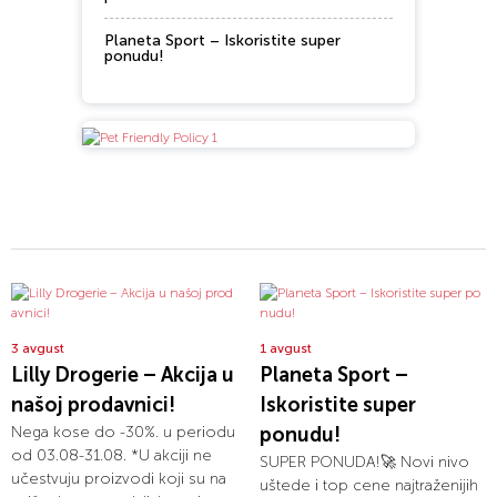
Planeta Sport – Iskoristite super
ponudu!
3 avgust
1 avgust
Lilly Drogerie – Akcija u
Planeta Sport –
našoj prodavnici!
Iskoristite super
Nega kose do -30%. u periodu
ponudu!
od 03.08-31.08. *U akciji ne
SUPER PONUDA!🚀 Novi nivo
učestvuju proizvodi koji su na
uštede i top cene najtraženijih