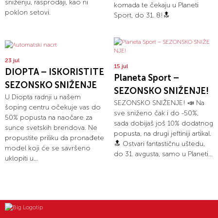
sniženju, rasprodaji, kao ni
komada te čekaju u Planeti
poklon setovi.
Sport, do 31. 8!🔝
23 jul
15 jul
DIOPTA – ISKORISTITE
Planeta Sport –
SEZONSKO SNIŽENJE
SEZONSKO SNIŽENJE!
U Diopta radnji u našem
SEZONSKO SNIŽENJE! 📣 Na
šoping centru očekuje vas do
sve sniženo čak i do -50%,
50% popusta na naočare za
sada dobijaš još 10% dodatnog
sunce svetskih brendova. Ne
popusta, na drugi jeftiniji artikal.
propustite priliku da pronađete
🔝 Ostvari fantastičnu uštedu,
model koji će se savršeno
do 31. avgusta, samo u Planeti...
uklopiti u...