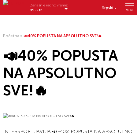
Današnje radno vreme:
Srpski
09-21h
MENI
Početna
»
📣40% POPUSTA NA APSOLUTNO SVE!🔥
📣40% POPUSTA
NA APSOLUTNO
SVE!🔥
INTERSPORT JAVLJA 📣 -40% POPUSTA NA APSOLUTNO