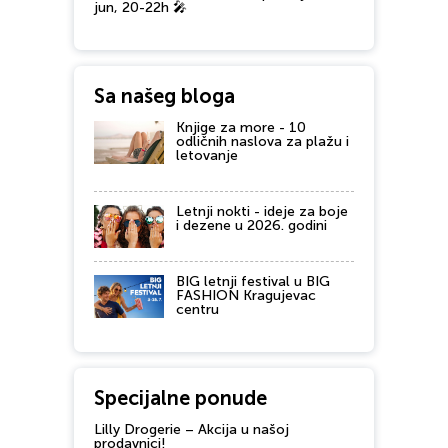
jun, 20-22h 🎤
Sa našeg bloga
Knjige za more - 10
odličnih naslova za plažu i
letovanje
Letnji nokti - ideje za boje
i dezene u 2026. godini
BIG letnji festival u BIG
FASHION Kragujevac
centru
Specijalne ponude
Lilly Drogerie – Akcija u našoj
prodavnici!