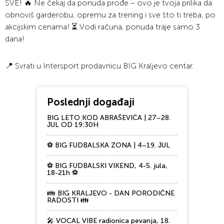
SVE! 🔥 Ne čekaj da ponuda prođe – ovo je tvoja prilika da
obnoviš garderobu, opremu za trening i sve što ti treba, po
akcijskim cenama! ⏳ Vodi računa, ponuda traje samo 3
dana!
📍 Svrati u Intersport prodavnicu BIG Kraljevo centar.
Poslednji događaji
BIG LETO KOD ABRAŠEVIĆA | 27–28.
JUL OD 19:30H
⚽ BIG FUDBALSKA ZONA | 4–19. JUL
⚽ BIG FUDBALSKI VIKEND, 4-5. jula,
18-21h ⚽
👪 BIG KRALJEVO - DAN PORODIČNE
RADOSTI 👪
🎤 VOCAL VIBE radionica pevanja, 18.