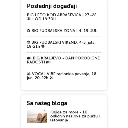
Poslednji događaji
BIG LETO KOD ABRAŠEVIĆA | 27–28.
JUL OD 19:30H
⚽ BIG FUDBALSKA ZONA | 4–19. JUL
⚽ BIG FUDBALSKI VIKEND, 4-5. jula,
18-21h ⚽
👪 BIG KRALJEVO - DAN PORODIČNE
RADOSTI 👪
🎤 VOCAL VIBE radionica pevanja, 18.
jun, 20-22h 🎤
Sa našeg bloga
Knjige za more - 10
odličnih naslova za plažu i
letovanje