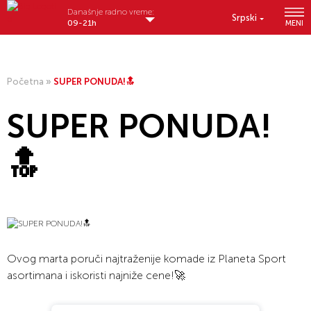
Današnje radno vreme:
Srpski
09-21h
MENI
Početna
»
SUPER PONUDA!🔝
SUPER PONUDA!
🔝
Ovog marta poruči najtraženije komade iz Planeta Sport
asortimana i iskoristi najniže cene!🚀