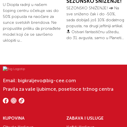
SEZONSKO SNIŽENJE!
U Diopta radnji u našem
SEZONSKO SNIŽENJE! 📣 Na
šoping centru očekuje vas do
sve sniženo čak i do -50%,
50% popusta na naočare za
sada dobijaš još 10% dodatnog
sunce svetskih brendova. Ne
popusta, na drugi jeftiniji artikal.
propustite priliku da pronađete
🔝 Ostvari fantastičnu uštedu,
model koji će se savršeno
do 31. avgusta, samo u Planeti...
uklopiti u...
Email:
bigkraljevo@big-cee.com
Pravila za vaše ljubimce, posetioce tržnog centra
KUPOVINA
ZABAVA I USLUGE