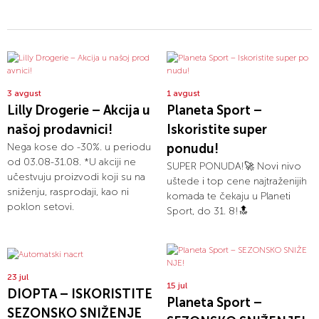
3 avgust
1 avgust
Lilly Drogerie – Akcija u
Planeta Sport –
našoj prodavnici!
Iskoristite super
Nega kose do -30%. u periodu
ponudu!
od 03.08-31.08. *U akciji ne
SUPER PONUDA!🚀 Novi nivo
učestvuju proizvodi koji su na
uštede i top cene najtraženijih
sniženju, rasprodaji, kao ni
komada te čekaju u Planeti
poklon setovi.
Sport, do 31. 8!🔝
23 jul
15 jul
DIOPTA – ISKORISTITE
Planeta Sport –
SEZONSKO SNIŽENJE