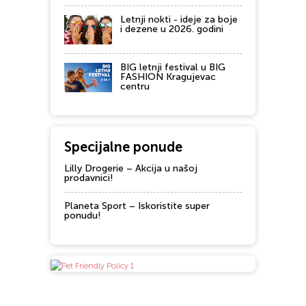
Letnji nokti - ideje za boje
i dezene u 2026. godini
BIG letnji festival u BIG
FASHION Kragujevac
centru
Specijalne ponude
Lilly Drogerie – Akcija u našoj
prodavnici!
Planeta Sport – Iskoristite super
ponudu!