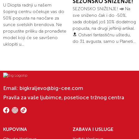
SEZONSKO SNIŽENJE!
U Diopta radnji u našem
SEZONSKO SNIŽENJE! 📣 Na
šoping centru očekuje vas do
sve sniženo čak i do -50%,
50% popusta na naočare za
sada dobijaš još 10% dodatnog
sunce svetskih brendova. Ne
popusta, na drugi jeftiniji artikal.
propustite priliku da pronađete
🔝 Ostvari fantastičnu uštedu,
model koji će se savršeno
do 31. avgusta, samo u Planeti...
uklopiti u...
Email:
bigkraljevo@big-cee.com
Pravila za vaše ljubimce, posetioce tržnog centra
KUPOVINA
ZABAVA I USLUGE