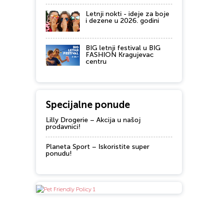
Letnji nokti - ideje za boje
i dezene u 2026. godini
BIG letnji festival u BIG
FASHION Kragujevac
centru
Specijalne ponude
Lilly Drogerie – Akcija u našoj
prodavnici!
Planeta Sport – Iskoristite super
ponudu!