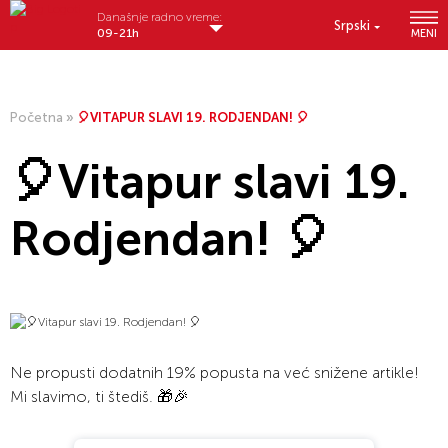
Današnje radno vreme:
Srpski
09-21h
MENI
Početna
»
🎈VITAPUR SLAVI 19. RODJENDAN! 🎈
🎈Vitapur slavi 19.
Rodjendan! 🎈
Ne propusti dodatnih 19% popusta na već snižene artikle!
Mi slavimo, ti štediš. 🎁🎉