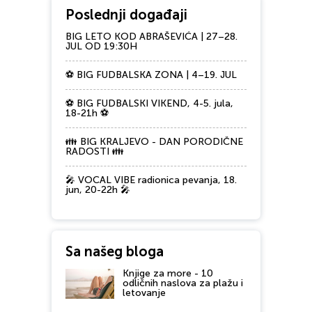
Poslednji događaji
BIG LETO KOD ABRAŠEVIĆA | 27–28.
JUL OD 19:30H
⚽ BIG FUDBALSKA ZONA | 4–19. JUL
⚽ BIG FUDBALSKI VIKEND, 4-5. jula,
18-21h ⚽
👪 BIG KRALJEVO - DAN PORODIČNE
RADOSTI 👪
🎤 VOCAL VIBE radionica pevanja, 18.
jun, 20-22h 🎤
Sa našeg bloga
Knjige za more - 10
odličnih naslova za plažu i
letovanje