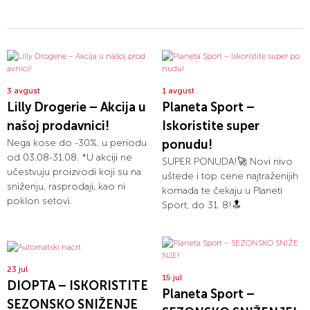
3 avgust
1 avgust
Lilly Drogerie – Akcija u
Planeta Sport –
našoj prodavnici!
Iskoristite super
Nega kose do -30%. u periodu
ponudu!
od 03.08-31.08. *U akciji ne
SUPER PONUDA!🚀 Novi nivo
učestvuju proizvodi koji su na
uštede i top cene najtraženijih
sniženju, rasprodaji, kao ni
komada te čekaju u Planeti
poklon setovi.
Sport, do 31. 8!🔝
23 jul
15 jul
DIOPTA – ISKORISTITE
Planeta Sport –
SEZONSKO SNIŽENJE