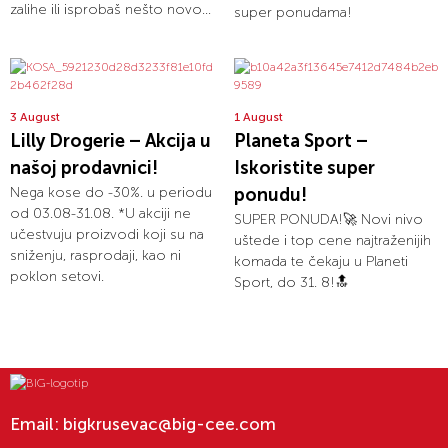
zalihe ili isprobaš nešto novo...
super ponudama!
3 August
1 August
Lilly Drogerie – Akcija u
Planeta Sport –
našoj prodavnici!
Iskoristite super
Nega kose do -30%. u periodu
ponudu!
od 03.08-31.08. *U akciji ne
SUPER PONUDA!🚀 Novi nivo
učestvuju proizvodi koji su na
uštede i top cene najtraženijih
sniženju, rasprodaji, kao ni
komada te čekaju u Planeti
poklon setovi.
Sport, do 31. 8!🔝
Email:
bigkrusevac@big-cee.com