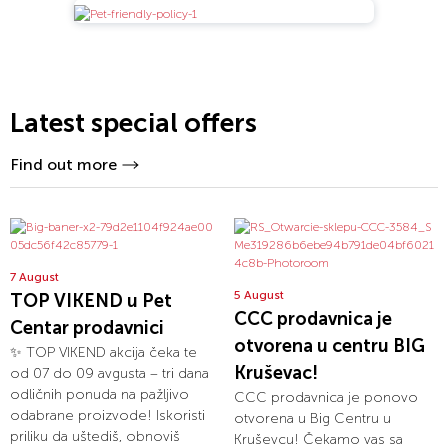
Latest special offers
Find out more
7 August
5 August
TOP VIKEND u Pet
CCC prodavnica je
Centar prodavnici
otvorena u centru BIG
✨ TOP VIKEND akcija čeka te
Kruševac!
od 07 do 09 avgusta – tri dana
odličnih ponuda na pažljivo
CCC prodavnica je ponovo
odabrane proizvode! Iskoristi
otvorena u Big Centru u
priliku da uštediš, obnoviš
Kruševcu! Čekamo vas sa