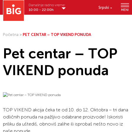
Današnje radno vreme:
Srpski
10:00 - 22:00h
MENI
Početna
>
PET CENTAR – TOP VIKEND PONUDA
Pet centar – TOP
VIKEND ponuda
TOP VIKEND akcija čeka te od 10. do 12. Oktobra – tri dana
odličnih ponuda na pažljivo odabrane proizvode! Iskoristi
priliku da uštediš, obnoviš zalihe ili isprobaš nešto novo iz
naše ponude.