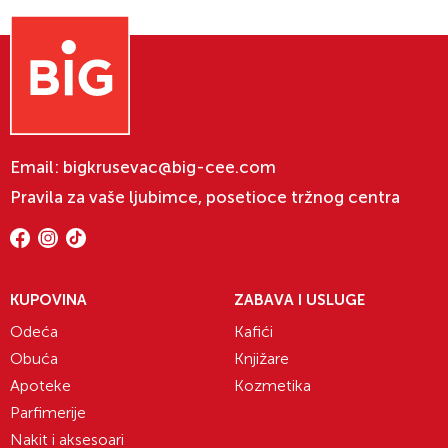
Email:
bigkrusevac@big-cee.com
Pravila za vaše ljubimce, posetioce tržnog centra
KUPOVINA
ZABAVA I USLUGE
Odeća
Kafići
Obuća
Knjižare
Apoteke
Kozmetika
Parfimerije
Nakit i aksesoari