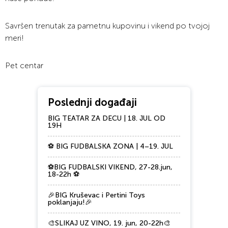
Savršen trenutak za pametnu kupovinu i vikend po tvojoj
meri!
Pet centar
Poslednji događaji
BIG TEATAR ZA DECU | 18. JUL OD
19H
⚽ BIG FUDBALSKA ZONA | 4–19. JUL
⚽BIG FUDBALSKI VIKEND, 27-28.jun,
18-22h ⚽
🎉BIG Kruševac i Pertini Toys
poklanjaju!🎉
🎨SLIKAJ UZ VINO, 19. jun, 20-22h🎨