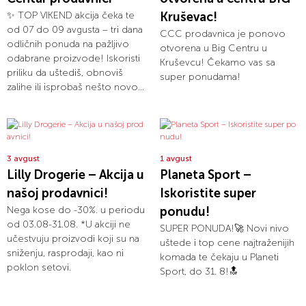
✨ TOP VIKEND akcija čeka te
Kruševac!
od 07 do 09 avgusta – tri dana
CCC prodavnica je ponovo
odličnih ponuda na pažljivo
otvorena u Big Centru u
odabrane proizvode! Iskoristi
Kruševcu! Čekamo vas sa
priliku da uštediš, obnoviš
super ponudama!
zalihe ili isprobaš nešto novo...
3 avgust
1 avgust
Lilly Drogerie – Akcija u
Planeta Sport –
našoj prodavnici!
Iskoristite super
Nega kose do -30%. u periodu
ponudu!
od 03.08-31.08. *U akciji ne
SUPER PONUDA!🚀 Novi nivo
učestvuju proizvodi koji su na
uštede i top cene najtraženijih
sniženju, rasprodaji, kao ni
komada te čekaju u Planeti
poklon setovi.
Sport, do 31. 8!🔝