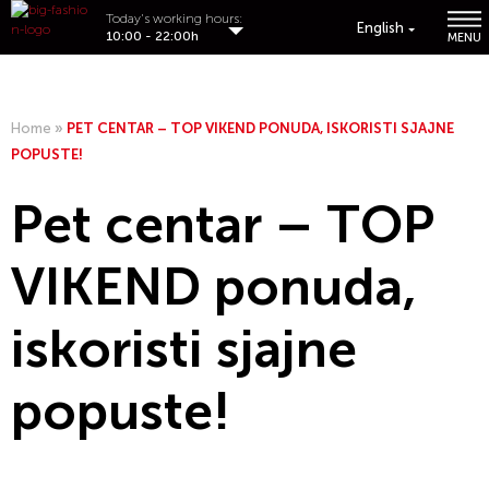
Today's working hours:
English
10:00 - 22:00h
MENU
Home
»
PET CENTAR – TOP VIKEND PONUDA, ISKORISTI SJAJNE
POPUSTE!
Pet centar – TOP
VIKEND ponuda,
iskoristi sjajne
popuste!