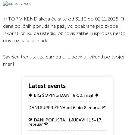
✨ TOP VIKEND akcija čeka te od 31.10 do 02.11.2025. Tri
dana odličnih ponuda na pažljivo odabrane proizvode!
Iskoristi priliku da uštediš, obnoviš zalihe ili isprobaš nešto
novo iz naše ponude.
Savršen trenutak za pametnu kupovinu i vikend po tvojoj
meri!
Latest events
🔔 BIG ŠOPING DANI, 8-10. maj! 🔔
DANI SUPER ŽENA od 6. do 8. marta 🌸
💖 DANI POPUSTA I LJUBAVI | 13–17.
februar 💖