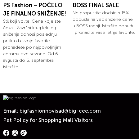
PS Fashion – POČELO
BOSS FINAL SALE
JE FINALNO SNIŽENJE!
Ne propustite dodatnih 15%
popusta na već snižene cene
Stil koji volite. Cene koje ste
u BOSS radnji. Istražite ponudu
čekali. Završni krug letnjeg
i pronađite vaše letnje favorite.
sniženja donosi poslednju
priliku da svoje favorite
pronađete po najpovoljnijim
cenama ove sezone. Od 6.
avgusta do 6. septembra
istražite...
Email:
bigfashionnovisad@big-cee.com
Pet Policy for Shopping Mall Visitors