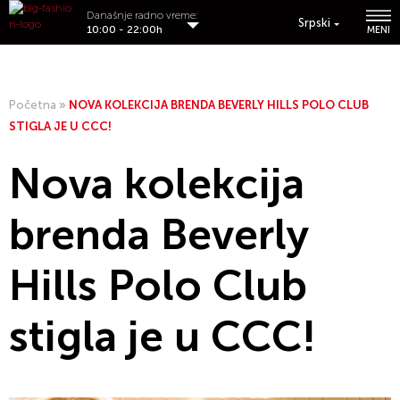
Današnje radno vreme:
Srpski
10:00 - 22:00h
MENI
Početna
»
NOVA KOLEKCIJA BRENDA BEVERLY HILLS POLO CLUB
STIGLA JE U CCC!
Nova kolekcija
brenda Beverly
Hills Polo Club
stigla je u CCC!