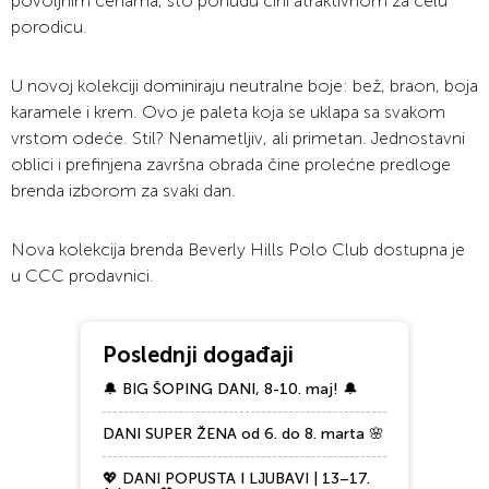
povoljnim cenama, što ponudu čini atraktivnom za celu
porodicu.
U novoj kolekciji dominiraju neutralne boje: bež, braon, boja
karamele i krem. Ovo je paleta koja se uklapa sa svakom
vrstom odeće. Stil? Nenametljiv, ali primetan. Jednostavni
oblici i prefinjena završna obrada čine prolećne predloge
brenda izborom za svaki dan.
Nova kolekcija brenda Beverly Hills Polo Club dostupna je
u CCC prodavnici.
Poslednji događaji
🔔 BIG ŠOPING DANI, 8-10. maj! 🔔
DANI SUPER ŽENA od 6. do 8. marta 🌸
💖 DANI POPUSTA I LJUBAVI | 13–17.