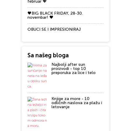
februar 💖
🖤BIG BLACK FRIDAY, 28-30.
novembar! 🖤
OBUCI SE I IMPRESIONIRAJ
Sa našeg bloga
Najbolji after sun
proizvodi - top 10
preporuka za lice i telo
Knjige za more - 10
odličnih naslova za plažu i
letovanje