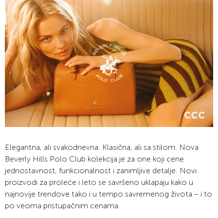
Elegantna, ali svakodnevna. Klasična, ali sa stilom. Nova
Beverly Hills Polo Club kolekcija je za one koji cene
jednostavnost, funkcionalnost i zanimljive detalje. Novi
proizvodi za proleće i leto se savršeno uklapaju kako u
najnovije trendove tako i u tempo savremenog života – i to
po veoma pristupačnim cenama.