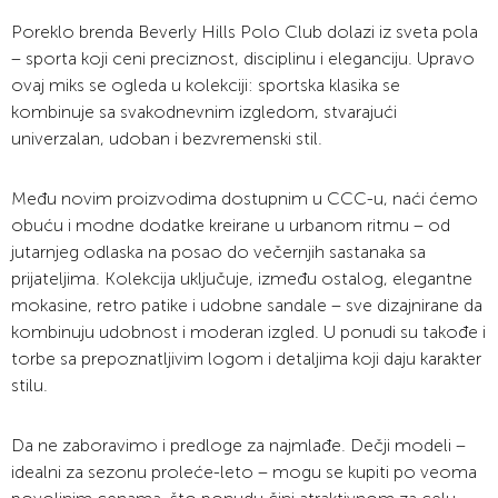
Poreklo brenda Beverly Hills Polo Club dolazi iz sveta pola
– sporta koji ceni preciznost, disciplinu i eleganciju. Upravo
ovaj miks se ogleda u kolekciji: sportska klasika se
kombinuje sa svakodnevnim izgledom, stvarajući
univerzalan, udoban i bezvremenski stil.
Među novim proizvodima dostupnim u CCC-u, naći ćemo
obuću i modne dodatke kreirane u urbanom ritmu – od
jutarnjeg odlaska na posao do večernjih sastanaka sa
prijateljima. Kolekcija uključuje, između ostalog, elegantne
mokasine, retro patike i udobne sandale – sve dizajnirane da
kombinuju udobnost i moderan izgled. U ponudi su takođe i
torbe sa prepoznatljivim logom i detaljima koji daju karakter
stilu.
Da ne zaboravimo i predloge za najmlađe. Dečji modeli –
idealni za sezonu proleće-leto – mogu se kupiti po veoma