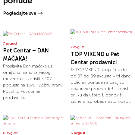
ponude
Pogledajte sve
7 avgust
7 avgust
Pet Centar – DAN
TOP VIKEND u Pet
MAČAKA!
Centar prodavnici
Proslavite Dan mačaka uz
✨ TOP VIKEND akcija čeka te
omiljenu hranu za vašeg
od 07 do 09 avgusta – tri dana
mezimca i iskoristite 20%
odličnih ponuda na pažljivo
popusta na suvu i vlažnu hranu.
odabrane proizvode! Iskoristi
Posetite Pet centar
priliku da uštediš, obnoviš
prodavnicu!
zalihe ili isprobaš nešto novo...
6 avgust
6 avgust