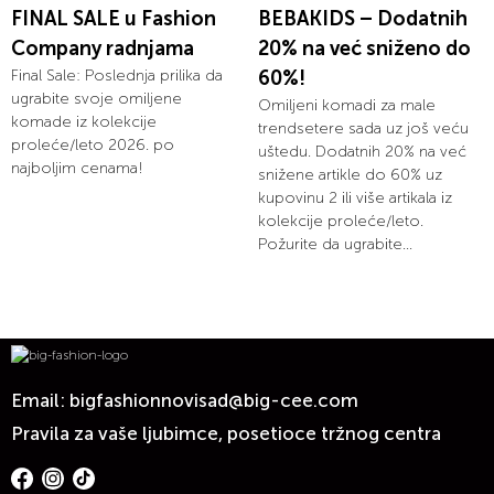
FINAL SALE u Fashion
BEBAKIDS – Dodatnih
Company radnjama
20% na već sniženo do
Final Sale: Poslednja prilika da
60%!
ugrabite svoje omiljene
Omiljeni komadi za male
komade iz kolekcije
trendsetere sada uz još veću
proleće/leto 2026. po
uštedu. Dodatnih 20% na već
najboljim cenama!
snižene artikle do 60% uz
kupovinu 2 ili više artikala iz
kolekcije proleće/leto.
Požurite da ugrabite...
Email:
bigfashionnovisad@big-cee.com
Pravila za vaše ljubimce, posetioce tržnog centra