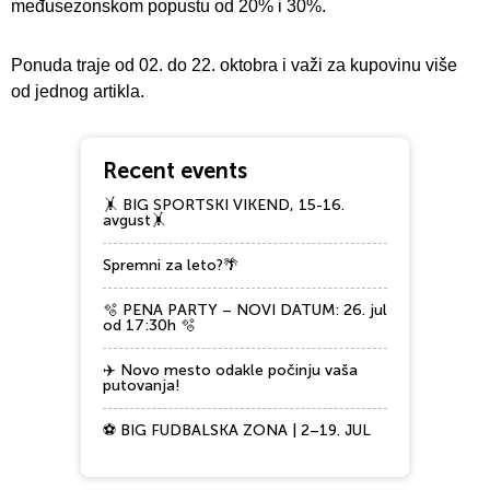
međusezonskom popustu od 20% i 30%.
Ponuda traje od 02. do 22. oktobra i važi za kupovinu više
od jednog artikla.
Recent events
🤸 BIG SPORTSKI VIKEND, 15-16.
avgust🤸
Spremni za leto?🌴
🫧 PENA PARTY – NOVI DATUM: 26. jul
od 17:30h 🫧
✈️ Novo mesto odakle počinju vaša
putovanja!
⚽ BIG FUDBALSKA ZONA | 2–19. JUL