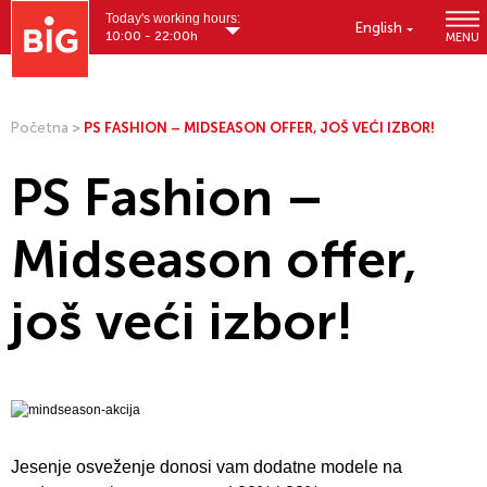
Today's working hours:
English
10:00 - 22:00h
MENU
Početna
>
PS FASHION – MIDSEASON OFFER, JOŠ VEĆI IZBOR!
PS Fashion –
Midseason offer,
još veći izbor!
Jesenje osveženje donosi vam dodatne modele na