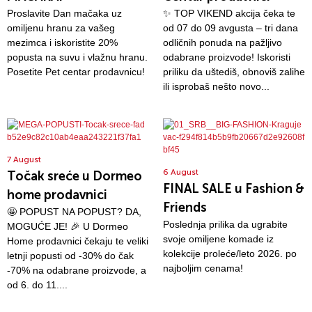
Proslavite Dan mačaka uz
✨ TOP VIKEND akcija čeka te
omiljenu hranu za vašeg
od 07 do 09 avgusta – tri dana
mezimca i iskoristite 20%
odličnih ponuda na pažljivo
popusta na suvu i vlažnu hranu.
odabrane proizvode! Iskoristi
Posetite Pet centar prodavnicu!
priliku da uštediš, obnoviš zalihe
ili isprobaš nešto novo...
7 August
6 August
Točak sreće u Dormeo
FINAL SALE u Fashion &
home prodavnici
Friends
🤩 POPUST NA POPUST? DA,
Poslednja prilika da ugrabite
MOGUĆE JE! 🎉 U Dormeo
svoje omiljene komade iz
Home prodavnici čekaju te veliki
kolekcije proleće/leto 2026. po
letnji popusti od -30% do čak
najboljim cenama!
-70% na odabrane proizvode, a
od 6. do 11....