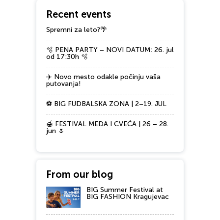
Recent events
Spremni za leto?🌴
🫧 PENA PARTY – NOVI DATUM: 26. jul
od 17:30h 🫧
✈️ Novo mesto odakle počinju vaša
putovanja!
⚽ BIG FUDBALSKA ZONA | 2–19. JUL
🍯 FESTIVAL MEDA I CVEĆA | 26 – 28.
jun 🌷
From our blog
BIG Summer Festival at
BIG FASHION Kragujevac