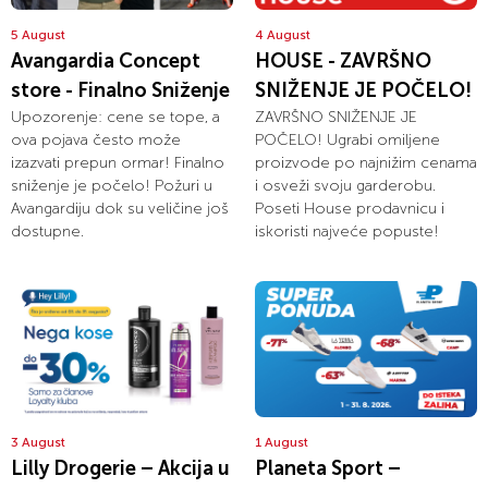
5 August
4 August
Avangardia Concept
HOUSE - ZAVRŠNO
store - Finalno Sniženje
SNIŽENJE JE POČELO!
Upozorenje: cene se tope, a
ZAVRŠNO SNIŽENJE JE
ova pojava često može
POČELO! Ugrabi omiljene
izazvati prepun ormar! Finalno
proizvode po najnižim cenama
sniženje je počelo! Požuri u
i osveži svoju garderobu.
Avangardiju dok su veličine još
Poseti House prodavnicu i
dostupne.
iskoristi najveće popuste!
3 August
1 August
Lilly Drogerie – Akcija u
Planeta Sport –