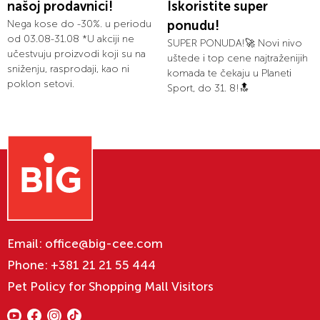
našoj prodavnici!
Iskoristite super
Nega kose do -30%. u periodu
ponudu!
od 03.08-31.08 *U akciji ne
SUPER PONUDA!🚀 Novi nivo
učestvuju proizvodi koji su na
uštede i top cene najtraženijih
sniženju, rasprodaji, kao ni
komada te čekaju u Planeti
poklon setovi.
Sport, do 31. 8!🔝
Email:
office@big-cee.com
Phone:
+381 21 21 55 444
Pet Policy for Shopping Mall Visitors