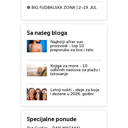
⚽ BIG FUDBALSKA ZONA | 2–19. JUL
Sa našeg bloga
Najbolji after sun
proizvodi - top 10
preporuka za lice i telo
Knjige za more - 10
odličnih naslova za plažu i
letovanje
Letnji nokti - ideje za boje
i dezene u 2026. godini
Specijalne ponude