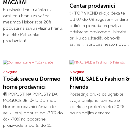
MAČAKA!
Centar prodavnici
Proslavite Dan mačaka uz
✨ TOP VIKEND akcija čeka te
omiljenu hranu za vašeg
od 07 do 09 avgusta – tri dana
mezimca i iskoristite 20%
odličnih ponuda na pažljivo
popusta na suvu i vlažnu hranu.
odabrane proizvode! Iskoristi
Posetite Pet centar
priliku da uštediš, obnoviš
prodavnicu!
zalihe ili isprobaš nešto novo...
7 avgust
6 avgust
Točak sreće u Dormeo
FINAL SALE u Fashion &
home prodavnici
Friends
🤩 POPUST NA POPUST? DA,
Poslednja prilika da ugrabite
MOGUĆE JE! 🎉 U Dormeo
svoje omiljene komade iz
Home prodavnici čekaju te
kolekcije proleće/leto 2026.
veliki letnji popusti od -30% do
po najboljim cenama!
čak -70% na odabrane
proizvode, a od 6. do 11....