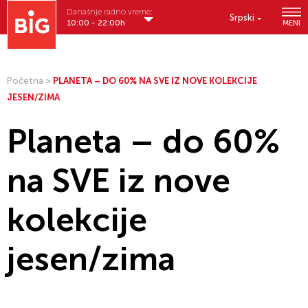
Današnje radno vreme:
Srpski
10:00 - 22:00h
MENI
Početna
>
PLANETA – DO 60% NA SVE IZ NOVE KOLEKCIJE
JESEN/ZIMA
Planeta – do 60%
na SVE iz nove
kolekcije
jesen/zima