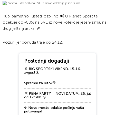
Kupi pametno i uštedi ozbiljno!🔊 U Planeti Sport te
očekuje do -60% na SVE iz nove kolekcije jesen/zima, na
drugi jeftiniji artikal.🎉
Požuri, jer ponuda traje do 24.12.
Poslednji događaji
🤸 BIG SPORTSKI VIKEND, 15-16.
avgust🤸
Spremni za leto?🌴
🫧 PENA PARTY – NOVI DATUM: 26. jul
od 17:30h 🫧
✈️ Novo mesto odakle počinju vaša
putovanja!