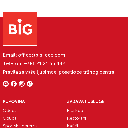
Email:
office@big-cee.com
Telefon:
+381 21 21 55 444
Pravila za vaše ljubimce, posetioce tržnog centra
KUPOVINA
ZABAVA I USLUGE
Odeća
Bioskop
Obuća
Restorani
Sportska oprema
Kafići