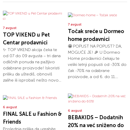
7 avgust
7 avgust
Točak sreće u Dormeo
TOP VIKEND u Pet
home prodavnici
Centar prodavnici
🤩 POPUST NA POPUST? DA,
✨ TOP VIKEND akcija čeka te
MOGUĆE JE! 🎉 U Dormeo
od 07 do 09 avgusta – tri dana
Home prodavnici čekaju te
odličnih ponuda na pažljivo
veliki letnji popusti od -30% do
odabrane proizvode! Iskoristi
čak -70% na odabrane
priliku da uštediš, obnoviš
proizvode, a od 6. do 11....
zalihe ili isprobaš nešto novo...
6 avgust
6 avgust
FINAL SALE u Fashion &
BEBAKIDS – Dodatnih
Friends
20% na već sniženo do
Poslednja prilika da ugrabite