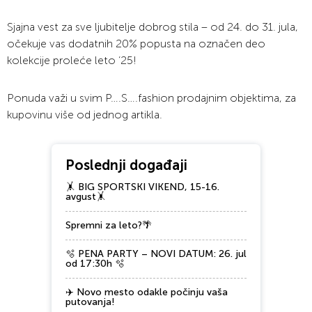
Sjajna vest za sve ljubitelje dobrog stila – od 24. do 31. jula,
očekuje vas dodatnih 20% popusta na označen deo
kolekcije proleće leto ‘25!
Ponuda važi u svim P….S….fashion prodajnim objektima, za
kupovinu više od jednog artikla.
Poslednji događaji
🤸 BIG SPORTSKI VIKEND, 15-16.
avgust🤸
Spremni za leto?🌴
🫧 PENA PARTY – NOVI DATUM: 26. jul
od 17:30h 🫧
✈️ Novo mesto odakle počinju vaša
putovanja!