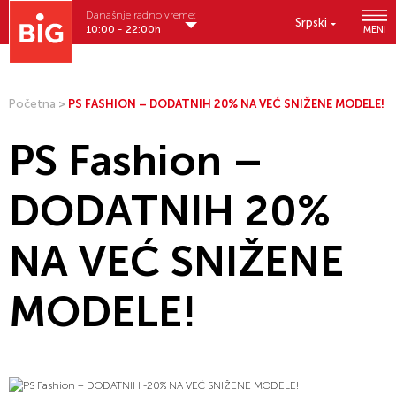
Današnje radno vreme:
Srpski
10:00 - 22:00h
MENI
Početna
>
PS FASHION – DODATNIH 20% NA VEĆ SNIŽENE MODELE!
PS Fashion –
DODATNIH 20%
NA VEĆ SNIŽENE
MODELE!