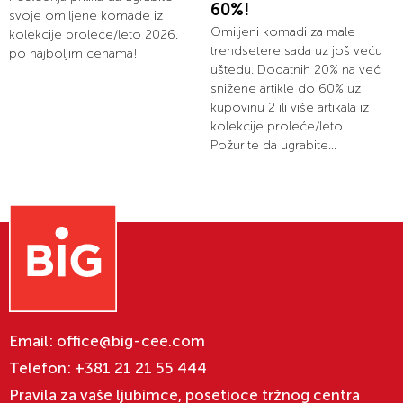
60%!
svoje omiljene komade iz
Omiljeni komadi za male
kolekcije proleće/leto 2026.
trendsetere sada uz još veću
po najboljim cenama!
uštedu. Dodatnih 20% na već
snižene artikle do 60% uz
kupovinu 2 ili više artikala iz
kolekcije proleće/leto.
Požurite da ugrabite...
Email:
office@big-cee.com
Telefon:
+381 21 21 55 444
Pravila za vaše ljubimce, posetioce tržnog centra