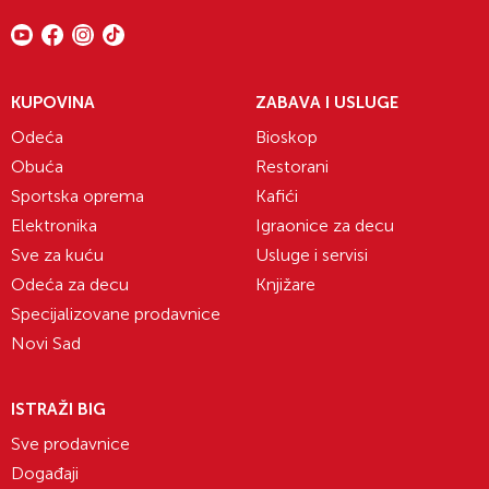
KUPOVINA
ZABAVA I USLUGE
Odeća
Bioskop
Obuća
Restorani
Sportska oprema
Kafići
Elektronika
Igraonice za decu
Sve za kuću
Usluge i servisi
Odeća za decu
Knjižare
Specijalizovane prodavnice
Novi Sad
ISTRAŽI BIG
Sve prodavnice
Događaji