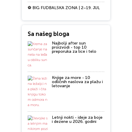
⚽ BIG FUDBALSKA ZONA | 2–19. JUL
Sa našeg bloga
Najbolji after sun
proizvodi - top 10
preporuka za lice i telo
Knjige za more - 10
odličnih naslova za plažu i
letovanje
Letnji nokti - ideje za boje
i dezene u 2026. godini