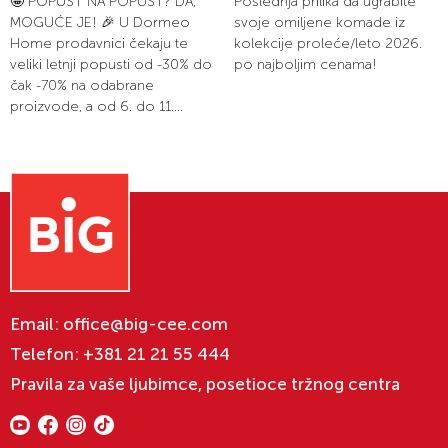
🤩 POPUST NA POPUST? DA,
Poslednja prilika da ugrabite
MOGUĆE JE! 🎉 U Dormeo
svoje omiljene komade iz
Home prodavnici čekaju te
kolekcije proleće/leto 2026.
veliki letnji popusti od -30% do
po najboljim cenama!
čak -70% na odabrane
proizvode, a od 6. do 11....
Email:
office@big-cee.com
Telefon:
+381 21 21 55 444
Pravila za vaše ljubimce, posetioce tržnog centra