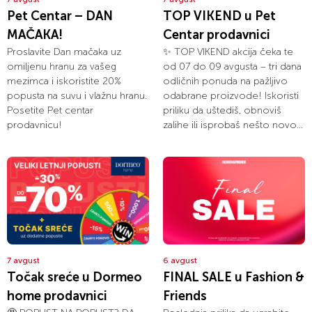
Pet Centar – DAN
TOP VIKEND u Pet
MAČAKA!
Centar prodavnici
Proslavite Dan mačaka uz
✨ TOP VIKEND akcija čeka te
omiljenu hranu za vašeg
od 07 do 09 avgusta – tri dana
mezimca i iskoristite 20%
odličnih ponuda na pažljivo
popusta na suvu i vlažnu hranu.
odabrane proizvode! Iskoristi
Posetite Pet centar
priliku da uštediš, obnoviš
prodavnicu!
zalihe ili isprobaš nešto novo...
7 avgust
6 avgust
Točak sreće u Dormeo
FINAL SALE u Fashion &
home prodavnici
Friends