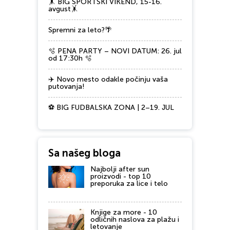
🤸 BIG SPORTSKI VIKEND, 15-16.
avgust🤸
Spremni za leto?🌴
🫧 PENA PARTY – NOVI DATUM: 26. jul
od 17:30h 🫧
✈️ Novo mesto odakle počinju vaša
putovanja!
⚽ BIG FUDBALSKA ZONA | 2–19. JUL
Sa našeg bloga
Najbolji after sun
proizvodi - top 10
preporuka za lice i telo
Knjige za more - 10
odličnih naslova za plažu i
letovanje