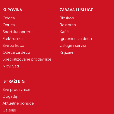
KUPOVINA
ZABAVA I USLUGE
Odeća
Bioskop
Obuća
Restorani
Sportska oprema
Kafići
Elektronika
Igraonice za decu
Sve za kuću
Usluge i servisi
Odeća za decu
Knjižare
Specijalizovane prodavnice
Novi Sad
ISTRAŽI BIG
Sve prodavnice
Događaji
Aktuelne ponude
Galerije