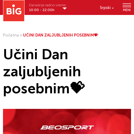
Današnje radno vreme:
Srpski
10:00 - 22:00h
MENI
Početna
>
UČINI DAN ZALJUBLJENIH POSEBNIM💝
Učini Dan
zaljubljenih
posebnim💝