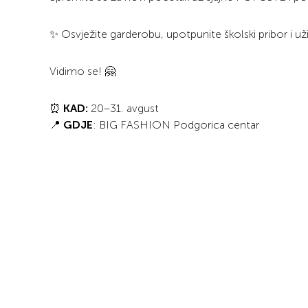
✨ Osvježite garderobu, upotpunite školski pribor i uži
Vidimo se! 🤗
⏰
KAD:
20–31. avgust
📍
GDJE
: BIG FASHION Podgorica centar