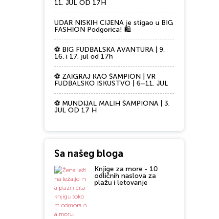
11. JUL OD 17H
UDAR NISKIH CIJENA je stigao u BIG
FASHION Podgorica! 🛍️
⚽ BIG FUDBALSKA AVANTURA | 9,
16. i 17. jul od 17h
⚽ ZAIGRAJ KAO ŠAMPION | VR
FUDBALSKO ISKUSTVO | 6–11. JUL
⚽ MUNDIJAL MALIH ŠAMPIONA | 3.
JUL OD 17 H
Sa našeg bloga
Knjige za more - 10
odličnih naslova za
plažu i letovanje