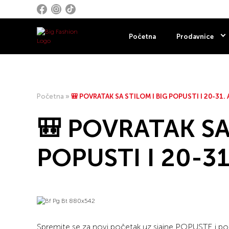
Početna
Prodavnice
Početna
»
🎒 POVRATAK SA STILOM I BIG POPUSTI I 20-31
🎒 POVRATAK SA
POPUSTI I 20-31
Spremite se za novi početak uz sjajne POPUSTE i p