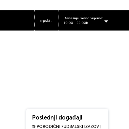
Današnje radno vrijeme:
srpski
10:00 - 22:00h
BIG FASHION Podgorica radno vrijeme
Poslednji događaji
⚽ PORODIČNI FUDBALSKI IZAZOV |