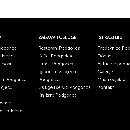
A
ZABAVA I USLUGE
ISTRAŽI BIG
odgorica
Restorani Podgorica
Prodavnice Pod
dgorica
Kafići Podgorica
Događaji
sesoari
Hrana Podgorica
Aktuelne ponu
a
Igraonice za djecu
Galerije
ću Podgorica
Podgorica
Mapa objekta
 djecu
Usluge i servisi Podgorica
Kontakt
a
Knjižare Podgorica
zovane
e Podgorica