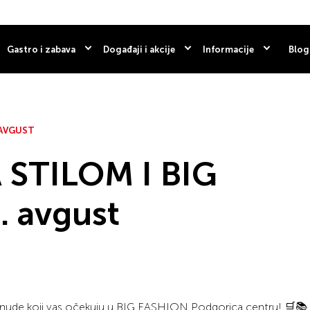
Gastro i zabava
Događaji i akcije
Informacije
Blog
. AVGUST
 STILOM I BIG
. avgust
onude koji vas očekuju u BIG FASHION Podgorica centru! 🛒📚