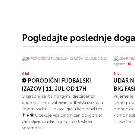
Pogledajte poslednje dog
6 jul
3 jul
⚽ PORODIČNI FUDBALSKI
UDAR NI
IZAZOV | 11. JUL OD 17H
BIG FAS
U saradnji sa @smartgym_dječjicentar
Vrijeme je
pripremili smo zabavan fudbalski izazov u
sjajne pop
kojem roditelji i djeca igraju kao pravi tim!
brendova. B
👨‍👧⚽ Očekuje vas dinamičan poligon sa
kombinaci
zanimljivim zadacima koji će testirati
ili savrše
spretnost,...