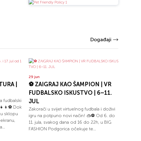
Događaji
29 jun
TURA |
⚽ ZAIGRAJ KAO ŠAMPION | VR
FUDBALSKO ISKUSTVO | 6–11.
za fudbalski
JUL
‍👧‍👦⚽ Dok
Zakorači u svijet virtuelnog fudbala i doživi
 u sklopu
igru na potpuno novi način! 🥽⚽ Od 6. do
ekranu,
11. jula, svakog dana od 16 do 22h, u BIG
...
FASHION Podgorica očekuje te...