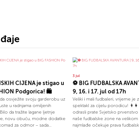
ađaje
3 jul
SKIH CIJENA je stigao u
⚽ BIG FUDBALSKA AVAN
HION Podgorica! 🛍️
9, 16. i 17. jul od 17h
 da osvježite svoju garderobu uz
Veliki i mali fudbaleri, vrijeme je 
uste u radnjama omiljenih
spektakl za cijelu porodicu! 👨‍👩
ilo da tražite lagane ljetnje
odrasli prate Svjetsko prvenstvo
je, novu obuću, modne dodatke
naše fudbalske zone na velikom 
n komad za odmor – sada...
najmlađe očekuje prava fudbalska