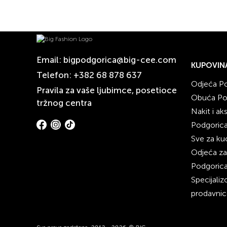
Email:
bigpodgorica@big-cee.com
KUPOVIN
Telefon:
+382 68 878 637
Odjeća P
Pravila za vaše ljubimce, posetioce
Obuća Po
tržnog centra
Nakit i ak
Podgoric
Sve za ku
Odjeća za
Podgoric
Specijali
prodavnic