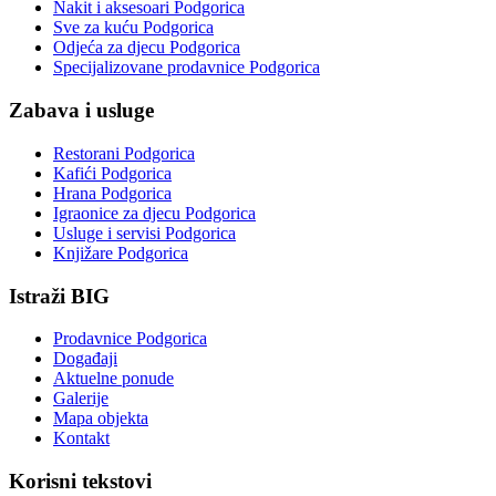
Nakit i aksesoari Podgorica
Sve za kuću Podgorica
Odjeća za djecu Podgorica
Specijalizovane prodavnice Podgorica
Zabava i usluge
Restorani Podgorica
Kafići Podgorica
Hrana Podgorica
Igraonice za djecu Podgorica
Usluge i servisi Podgorica
Knjižare Podgorica
Istraži BIG
Prodavnice Podgorica
Događaji
Aktuelne ponude
Galerije
Mapa objekta
Kontakt
Korisni tekstovi