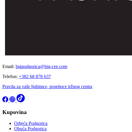
Email:
bigpodgorica@big-cee.com
Telefon:
+382 68 878 637
Pravila za vaše ljubimce, posetioce tržnog centra
Kupovina
Odjeća Podgorica
Obuća Podgorica