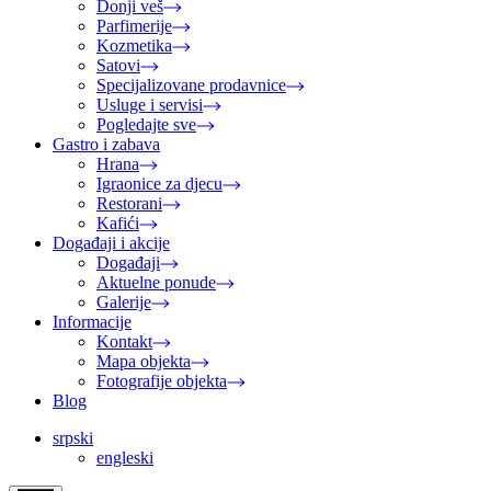
Donji veš
Parfimerije
Kozmetika
Satovi
Specijalizovane prodavnice
Usluge i servisi
Pogledajte sve
Gastro i zabava
Hrana
Igraonice za djecu
Restorani
Kafići
Događaji i akcije
Događaji
Aktuelne ponude
Galerije
Informacije
Kontakt
Mapa objekta
Fotografije objekta
Blog
srpski
engleski