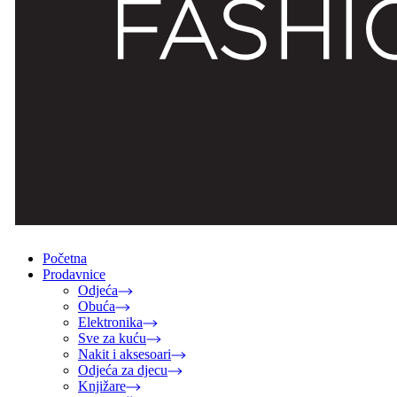
Početna
Prodavnice
Odjeća
Obuća
Elektronika
Sve za kuću
Nakit i aksesoari
Odjeća za djecu
Knjižare