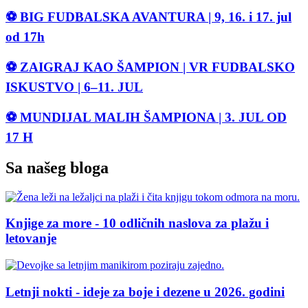
⚽ BIG FUDBALSKA AVANTURA | 9, 16. i 17. jul
od 17h
⚽ ZAIGRAJ KAO ŠAMPION | VR FUDBALSKO
ISKUSTVO | 6–11. JUL
⚽ MUNDIJAL MALIH ŠAMPIONA | 3. JUL OD
17 H
Sa našeg bloga
Knjige za more - 10 odličnih naslova za plažu i
letovanje
Letnji nokti - ideje za boje i dezene u 2026. godini