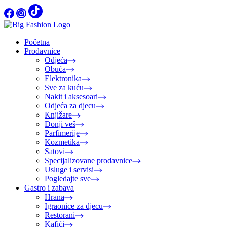
Početna
Prodavnice
Odjeća
Obuća
Elektronika
Sve za kuću
Nakit i aksesoari
Odjeća za djecu
Knjižare
Donji veš
Parfimerije
Kozmetika
Satovi
Specijalizovane prodavnice
Usluge i servisi
Pogledajte sve
Gastro i zabava
Hrana
Igraonice za djecu
Restorani
Kafići