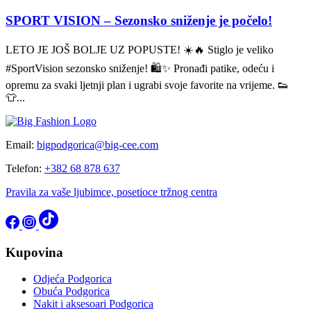
SPORT VISION – Sezonsko sniženje je počelo!
LETO JE JOŠ BOLJE UZ POPUSTE! ☀️🔥 Stiglo je veliko
#SportVision sezonsko sniženje! 🛍️✨ Pronađi patike, odeću i
opremu za svaki ljetnji plan i ugrabi svoje favorite na vrijeme. 👟
👕...
Email:
bigpodgorica@big-cee.com
Telefon:
+382 68 878 637
Pravila za vaše ljubimce, posetioce tržnog centra
Kupovina
Odjeća Podgorica
Obuća Podgorica
Nakit i aksesoari Podgorica