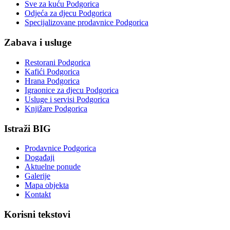
Sve za kuću Podgorica
Odjeća za djecu Podgorica
Specijalizovane prodavnice Podgorica
Zabava i usluge
Restorani Podgorica
Kafići Podgorica
Hrana Podgorica
Igraonice za djecu Podgorica
Usluge i servisi Podgorica
Knjižare Podgorica
Istraži BIG
Prodavnice Podgorica
Događaji
Aktuelne ponude
Galerije
Mapa objekta
Kontakt
Korisni tekstovi