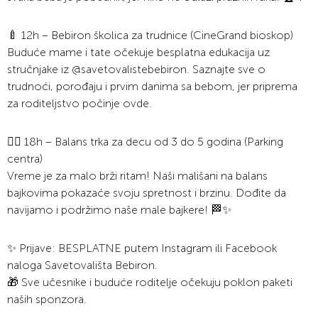
🍼 12h – Bebiron školica za trudnice (CineGrand bioskop)
Buduće mame i tate očekuje besplatna edukacija uz
stručnjake iz @savetovalistebebiron. Saznajte sve o
trudnoći, porođaju i prvim danima sa bebom, jer priprema
za roditeljstvo počinje ovde.
🚴‍♂️ 18h – Balans trka za decu od 3 do 5 godina (Parking
centra)
Vreme je za malo brži ritam! Naši mališani na balans
bajkovima pokazaće svoju spretnost i brzinu. Dođite da
navijamo i podržimo naše male bajkere! 🏁✨
✨ Prijave: BESPLATNE putem Instagram ili Facebook
naloga Savetovališta Bebiron.
🎁 Sve učesnike i buduće roditelje očekuju poklon paketi
naših sponzora.