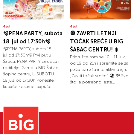
4 jul
4 jul
🫧PENA PARTY, subota
🎡 ZAVRTI LETNJI
18. jul od 17:30h🫧
TOČAK SREĆE U BIG
🫧PENA PARTY, subota 18.
ŠABAC CENTRU! ☀️
jul od 17:30h🫧 Prvi put u
Pridružite nam se 10. i 11. jula,
Šapcu, PENA PARTY za decu i
od 18 do 21h i spremite se za
roditelje! Samo u BIG Šabac
plažu uz našu interaktivnu igru
šoping centru, U SUBOTU
„Zavrti točak sreće“. 🏖️ 💸 Sve
18.jula od 17:30h Ponesite
što je potrebno jeste...
kupaće kostime, papuče...