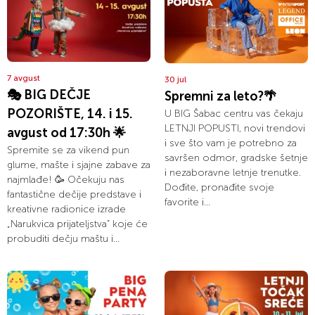
7 avgust
30 jul
🎭 BIG DEČJE
Spremni za leto?🌴
POZORIŠTE, 14. i 15.
U BIG Šabac centru vas čekaju
LETNJI POPUSTI, novi trendovi
avgust od 17:30h 🌟
i sve što vam je potrebno za
Spremite se za vikend pun
savršen odmor, gradske šetnje
glume, mašte i sjajne zabave za
i nezaboravne letnje trenutke.
najmlađe! 🥳 Očekuju nas
Dođite, pronađite svoje
fantastične dečije predstave i
favorite i...
kreativne radionice izrade
„Narukvica prijateljstva” koje će
probuditi dečju maštu i...