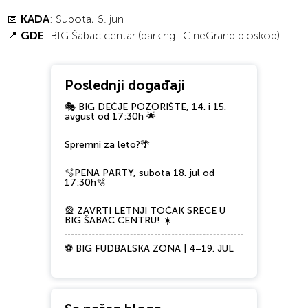
📅
KADA
: Subota, 6. jun
📍
GDE
: BIG Šabac centar (parking i CineGrand bioskop)
Poslednji događaji
🎭 BIG DEČJE POZORIŠTE, 14. i 15.
avgust od 17:30h 🌟
Spremni za leto?🌴
🫧PENA PARTY, subota 18. jul od
17:30h🫧
🎡 ZAVRTI LETNJI TOČAK SREĆE U
BIG ŠABAC CENTRU! ☀️
⚽ BIG FUDBALSKA ZONA | 4–19. JUL