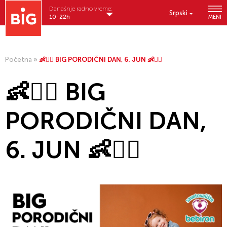
Današnje radno vreme:
Srpski
10-22h
MENI
Početna
»
👶🚴‍♂️ BIG PORODIČNI DAN, 6. JUN 👶🚴‍♂️
👶🚴‍♂️ BIG
PORODIČNI DAN,
6. JUN 👶🚴‍♂️