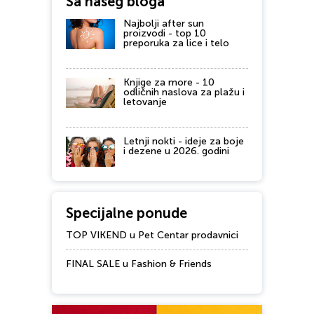
Sa našeg bloga
Najbolji after sun
proizvodi - top 10
preporuka za lice i telo
Knjige za more - 10
odličnih naslova za plažu i
letovanje
Letnji nokti - ideje za boje
i dezene u 2026. godini
Specijalne ponude
TOP VIKEND u Pet Centar prodavnici
FINAL SALE u Fashion & Friends