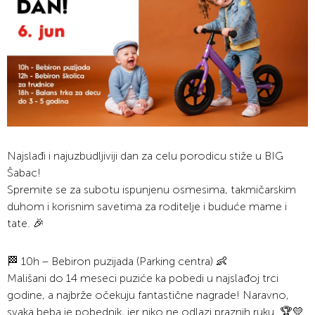
Najslađi i najuzbudljiviji dan za celu porodicu stiže u BIG
Šabac!
Spremite se za subotu ispunjenu osmesima, takmičarskim
duhom i korisnim savetima za roditelje i buduće mame i
tate. 🎉
🏁 10h – Bebiron puzijada (Parking centra) 👶
Mališani do 14 meseci puziće ka pobedi u najslađoj trci
godine, a najbrže očekuju fantastične nagrade! Naravno,
svaka beba je pobednik, jer niko ne odlazi praznih ruku. 🏆💛