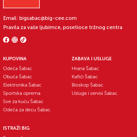
Email:
bigsabac@big-cee.com
Pravila za vaše ljubimce, posetioce tržnog centra
KUPOVINA
ZABAVA I USLUGE
Odeća Šabac
Hrana Šabac
Obuća Šabac
Kafići Šabac
Elektronika Šabac
Bioskop Šabac
Sportska oprema
Usluge i servisi Šabac
Sve za kuću Šabac
Odeća za decu Šabac
ISTRAŽI BIG