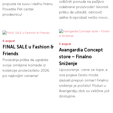
odličnih ponuda na pažljivo
popusta na suvu i vlažnu hranu.
odabrane proizvode! Iskoristi
Posetite Pet centar
priliku da uštediš, obnoviš
prodavnicu!
zalihe ili isprobaš nešto novo...
6 avgust
5 avgust
FINAL SALE u Fashion &
Avangardia Concept
Friends
store – Finalno
Poslednja prilika da ugrabite
Sniženje
svoje omiljene komade iz
Upozorenje: cene se tope, a
kolekcije proleće/leto 2026.
ova pojava često može
po najboljim cenama!
izazvati prepun ormar! Finalno
sniženje je počelo! Požuri u
Avangardiju dok su veličine još
dostupne.