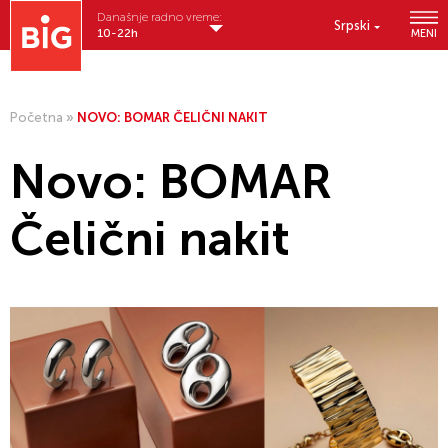
Današnje radno vreme:
Srpski
10-22h
MENI
Početna
»
NOVO: BOMAR ČELIČNI NAKIT
Novo: BOMAR
Čelični nakit