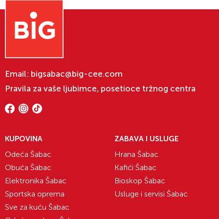
Email:
bigsabac@big-cee.com
Pravila za vaše ljubimce, posetioce tržnog centra
KUPOVINA
ZABAVA I USLUGE
Odeća Šabac
Hrana Šabac
Obuća Šabac
Kafići Šabac
Elektronika Šabac
Bioskop Šabac
Sportska oprema
Usluge i servisi Šabac
Sve za kuću Šabac