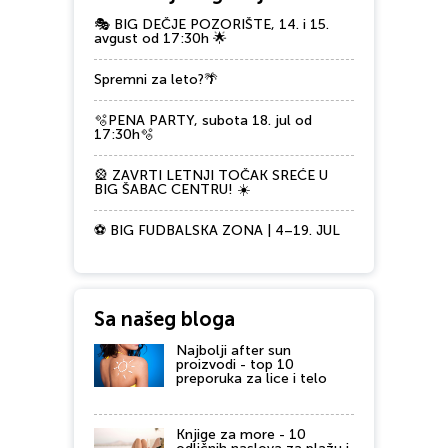
🎭 BIG DEČJE POZORIŠTE, 14. i 15.
avgust od 17:30h 🌟
Spremni za leto?🌴
🫧PENA PARTY, subota 18. jul od
17:30h🫧
🎡 ZAVRTI LETNJI TOČAK SREĆE U
BIG ŠABAC CENTRU! ☀️
⚽ BIG FUDBALSKA ZONA | 4–19. JUL
Sa našeg bloga
Najbolji after sun
proizvodi - top 10
preporuka za lice i telo
Knjige za more - 10