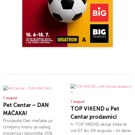
7 avgust
7 avgust
Pet Centar – DAN
TOP VIKEND u Pet
MAČAKA!
Centar prodavnici
Proslavite Dan mačaka uz
✨ TOP VIKEND akcija čeka te
omiljenu hranu za vašeg
od 07 do 09 avgusta – tri dana
mezimca i iskoristite 20%