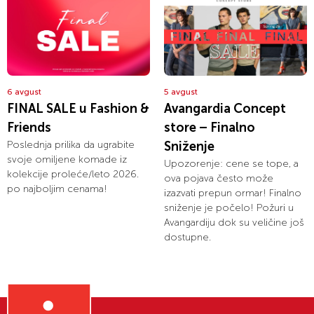
6 avgust
5 avgust
FINAL SALE u Fashion &
Avangardia Concept
Friends
store – Finalno
Poslednja prilika da ugrabite
Sniženje
svoje omiljene komade iz
Upozorenje: cene se tope, a
kolekcije proleće/leto 2026.
ova pojava često može
po najboljim cenama!
izazvati prepun ormar! Finalno
sniženje je počelo! Požuri u
Avangardiju dok su veličine još
dostupne.