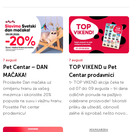
7 avgust
7 avgust
Pet Centar – DAN
TOP VIKEND u Pet
MAČAKA!
Centar prodavnici
Proslavite Dan mačaka uz
✨ TOP VIKEND akcija čeka te
omiljenu hranu za vašeg
od 07 do 09 avgusta – tri dana
mezimca i iskoristite 20%
odličnih ponuda na pažljivo
popusta na suvu i vlažnu hranu.
odabrane proizvode! Iskoristi
Posetite Pet centar
priliku da uštediš, obnoviš
prodavnicu!
zalihe ili isprobaš nešto novo...