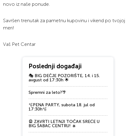
novo iz naše ponude.
Savršen trenutak za pametnu kupovinu i vikend po tvojoj
meri!
Vaš Pet Centar
Poslednji događaji
🎭 BIG DEČJE POZORIŠTE, 14. i 15.
avgust od 17:30h 🌟
Spremni za leto?🌴
🫧PENA PARTY, subota 18. jul od
17:30h🫧
🎡 ZAVRTI LETNJI TOČAK SREĆE U
BIG ŠABAC CENTRU! ☀️