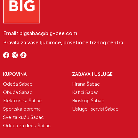
Email:
bigsabac@big-cee.com
Pravila za vaše ljubimce, posetioce tržnog centra
KUPOVINA
ZABAVA I USLUGE
Odeća Šabac
Hrana Šabac
Obuća Šabac
Kafići Šabac
Elektronika Šabac
Bioskop Šabac
Sportska oprema
Usluge i servisi Šabac
Sve za kuću Šabac
Odeća za decu Šabac