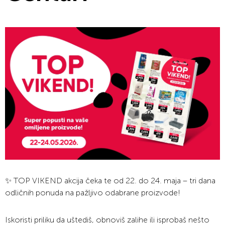
✨ TOP VIKEND akcija čeka te od 22. do 24. maja – tri dana
odličnih ponuda na pažljivo odabrane proizvode!
Iskoristi priliku da uštediš, obnoviš zalihe ili isprobaš nešto