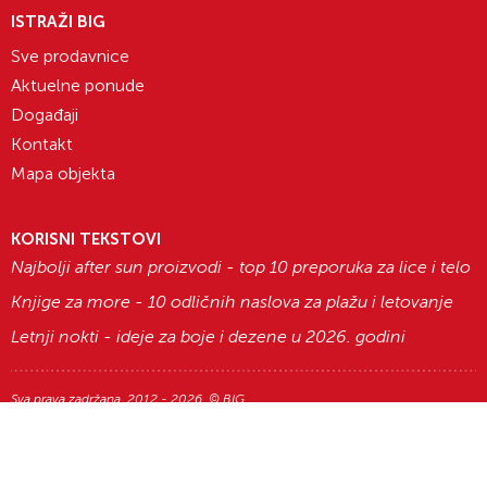
ISTRAŽI BIG
Sve prodavnice
Aktuelne ponude
Događaji
Kontakt
Mapa objekta
KORISNI TEKSTOVI
Najbolji after sun proizvodi - top 10 preporuka za lice i telo
Knjige za more - 10 odličnih naslova za plažu i letovanje
Letnji nokti - ideje za boje i dezene u 2026. godini
Sva prava zadržana. 2012 - 2026. © BIG
Razvoj i dizajn:
Avokado