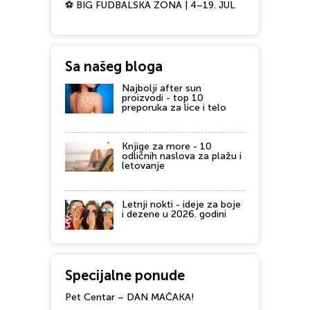
⚽ BIG FUDBALSKA ZONA | 4–19. JUL
Sa našeg bloga
Najbolji after sun
proizvodi - top 10
preporuka za lice i telo
Knjige za more - 10
odličnih naslova za plažu i
letovanje
Letnji nokti - ideje za boje
i dezene u 2026. godini
Specijalne ponude
Pet Centar – DAN MAČAKA!