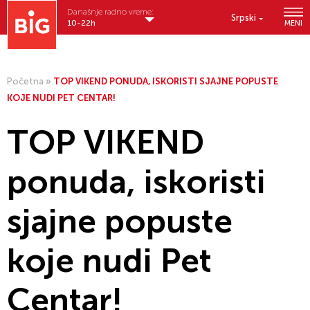
Današnje radno vreme:
Srpski
10-22h
MENI
Početna
»
TOP VIKEND PONUDA, ISKORISTI SJAJNE POPUSTE
KOJE NUDI PET CENTAR!
TOP VIKEND
ponuda, iskoristi
sjajne popuste
koje nudi Pet
Centar!