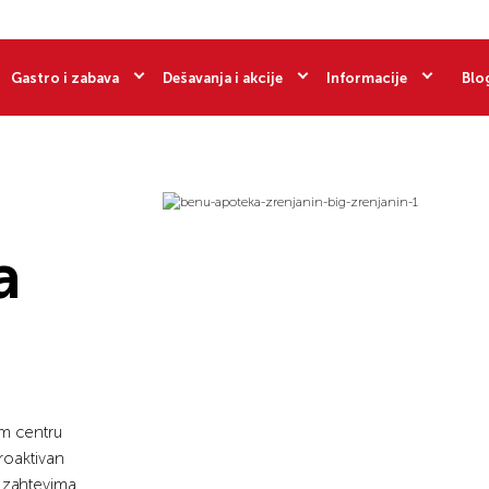
Gastro i zabava
Dešavanja i akcije
Informacije
Blo
a
om centru
roaktivan
 zahtevima