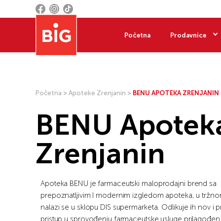
Početna
Prodavnice
Početna
>
Apoteke Zrenjanin
>
BENU APOTEKA ZRENJANIN
BENU Apotek
Zrenjanin
Apoteka BENU je farmaceutski maloprodajni brend sa
prepoznatljivim I modernim izgledom apoteka, u tržn
nalazi se u sklopu DIS supermarketa. Odlikuje ih nov i p
pristup u sprovođenju farmaceutske usluge prilagođen