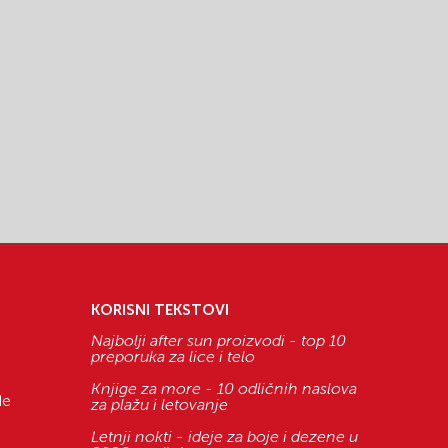
KORISNI TEKSTOVI
Najbolji after sun proizvodi - top 10
preporuka za lice i telo
Knjige za more - 10 odličnih naslova
de
za plažu i letovanje
Letnji nokti - ideje za boje i dezene u