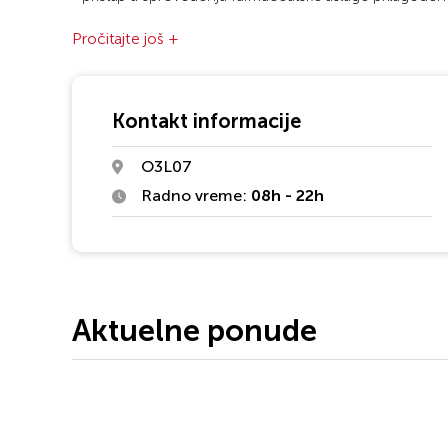
savremenog potrošača.
Pročitajte još +
Kontakt informacije
O3L07
Radno vreme:
08h - 22h
Aktuelne ponude