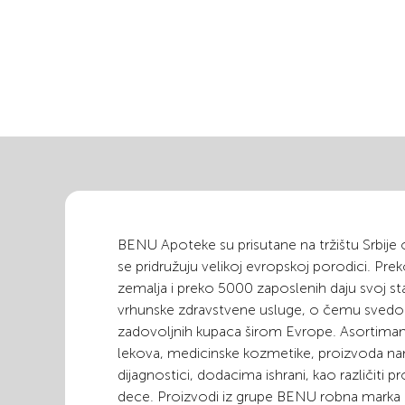
BENU Apoteke su prisutane na tržištu Srbije
se pridružuju velikoj evropskoj porodici. Pr
zemalja i preko 5000 zaposlenih daju svoj st
vrhunske zdravstvene usluge, o čemu svedoč
zadovoljnih kupaca širom Evrope. Asortiman 
lekova, medicinske kozmetike, proizvoda n
dijagnostici, dodacima ishrani, kao različiti 
dece. Proizvodi iz grupe BENU robna marka