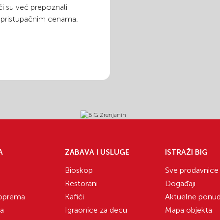
i su već prepoznali
o pristupačnim cenama.
A
ZABAVA I USLUGE
ISTRAŽI BIG
Bioskop
Sve prodavnice
Restorani
Događaji
 oprema
Kafići
Aktuelne ponu
ka
Igraonice za decu
Mapa objekta