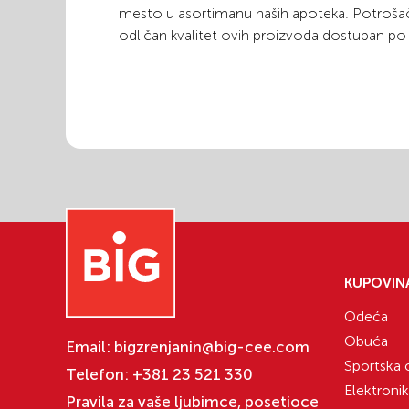
mesto u asortimanu naših apoteka. Potrošač
odličan kvalitet ovih proizvoda dostupan p
KUPOVIN
Odeća
Obuća
Email:
bigzrenjanin@big-cee.com
Sportska
Telefon:
+381 23 521 330
Elektroni
Pravila za vaše ljubimce, posetioce