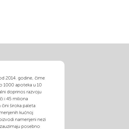
 od 2014. godine, čime
eko 1000 apoteka u 10
alni doprinos razvoju
i i 45 miliona
čini široka paleta
amenjenih kućnoj
proizvodi namenjeni nezi
 zauzimaju posebno