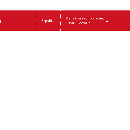
Današnje radno vreme:
g
Srpski
10:00 - 22:00h