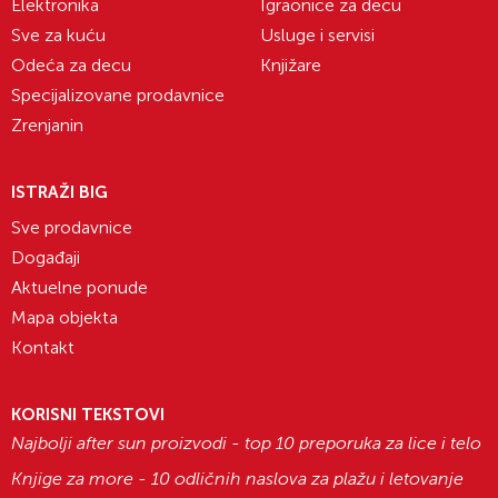
Elektronika
Igraonice za decu
Sve za kuću
Usluge i servisi
Odeća za decu
Knjižare
Specijalizovane prodavnice
Zrenjanin
ISTRAŽI BIG
Sve prodavnice
Događaji
Aktuelne ponude
Mapa objekta
Kontakt
KORISNI TEKSTOVI
Najbolji after sun proizvodi - top 10 preporuka za lice i telo
Knjige za more - 10 odličnih naslova za plažu i letovanje