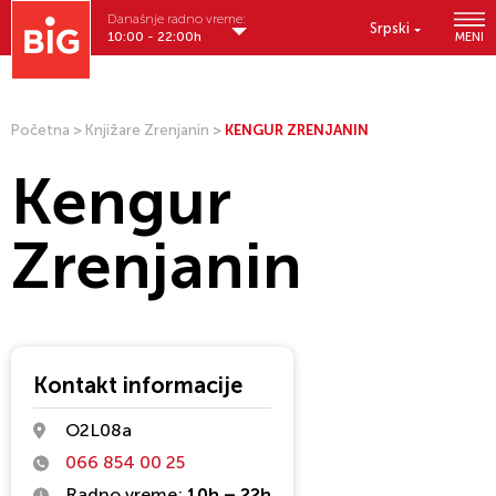
Današnje radno vreme:
Srpski
10:00 - 22:00h
MENI
Početna
>
Knjižare Zrenjanin
>
KENGUR ZRENJANIN
Kengur
Zrenjanin
Kontakt informacije
O2L08a
066 854 00 25
Radno vreme:
10h – 22h