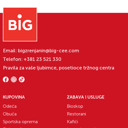
Email:
bigzrenjanin@big-cee.com
Telefon:
+381 23 521 330
Pravila za vaše ljubimce, posetioce tržnog centra
KUPOVINA
ZABAVA I USLUGE
Odeća
Bioskop
Obuća
Restorani
Sportska oprema
Kafići