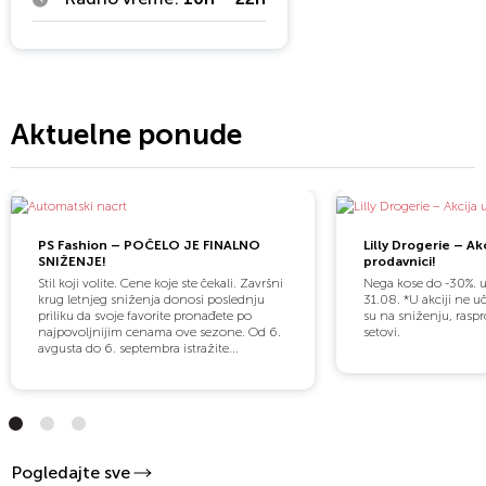
Aktuelne ponude
PS Fashion – POČELO JE FINALNO
Lilly Drogerie – Akc
SNIŽENJE!
prodavnici!
Stil koji volite. Cene koje ste čekali. Završni
Nega kose do -30%. 
krug letnjeg sniženja donosi poslednju
31.08. *U akciji ne u
priliku da svoje favorite pronađete po
su na sniženju, raspr
najpovoljnijim cenama ove sezone. Od 6.
setovi.
avgusta do 6. septembra istražite...
Pogledajte sve