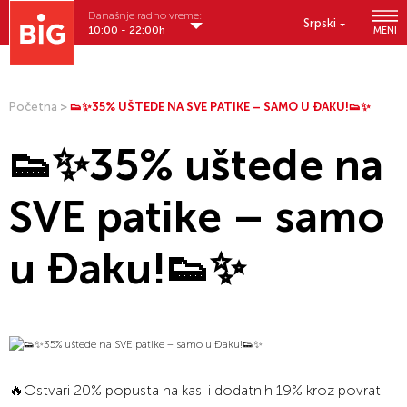
Današnje radno vreme:
Srpski
10:00 - 22:00h
MENI
Početna
>
👟✨35% UŠTEDE NA SVE PATIKE – SAMO U ĐAKU!👟✨
👟✨35% uštede na
SVE patike – samo
u Đaku!👟✨
🔥Ostvari 20% popusta na kasi i dodatnih 19% kroz povrat