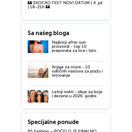
🏰 SKOCKO FEST NOVI DATUM | 4. jul
| 18–21h 🏰
Sa našeg bloga
Najbolji after sun
proizvodi - top 10
preporuka za lice i telo
Knjige za more - 10
odličnih naslova za plažu i
letovanje
Letnji nokti - ideje za boje
i dezene u 2026. godini
Specijalne ponude
PS Fashion – POČELO JE FINALNO