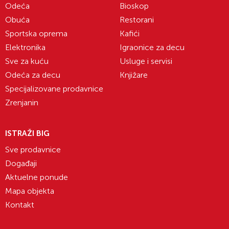
Odeća
Bioskop
Obuća
Restorani
Sportska oprema
Kafići
Elektronika
Igraonice za decu
Sve za kuću
Usluge i servisi
Odeća za decu
Knjižare
Specijalizovane prodavnice
Zrenjanin
ISTRAŽI BIG
Sve prodavnice
Događaji
Aktuelne ponude
Mapa objekta
Kontakt