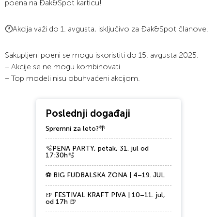
poena na Đak&Spot karticu!
🕐Akcija važi do 1. avgusta, isključivo za Đak&Spot članove.
Sakupljeni poeni se mogu iskoristiti do 15. avgusta 2025.
– Akcije se ne mogu kombinovati.
– Top modeli nisu obuhvaćeni akcijom.
Poslednji događaji
Spremni za leto?🌴
🫧PENA PARTY, petak, 31. jul od
17:30h🫧
⚽ BIG FUDBALSKA ZONA | 4–19. JUL
🍺 FESTIVAL KRAFT PIVA | 10–11. jul,
od 17h 🍺