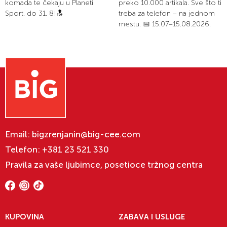
komada te čekaju u Planeti
preko 10.000 artikala. Sve što ti
Sport, do 31. 8!🔝
treba za telefon – na jednom
mestu. 📅 15.07–15.08.2026.
Email:
bigzrenjanin@big-cee.com
Telefon:
+381 23 521 330
Pravila za vaše ljubimce, posetioce tržnog centra
KUPOVINA
ZABAVA I USLUGE