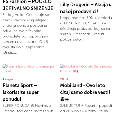
PS Fashion – POČELO
Lilly Drogerie – Akcija u
JE FINALNO SNIŽENJE!
našoj prodavnici!
Stil koji volite. Cene koje ste
Nega kose do -30%. u periodu
čekali. Završni krug letnjeg
od 03.08-31.08. *U akciji ne
sniženja donosi poslednju
učestvuju proizvodi koji su na
priliku da svoje favorite
sniženju, rasprodaji, kao ni
pronađete po najpovoljnijim
poklon setovi.
cenama ove sezone. Od 6.
avgusta do 6. septembra
istražite...
1 avgust
28 jul
Planeta Sport –
Mobilland - Ovo leto
Iskoristite super
čitaj samo dobre vesti!
ponudu!
📰☀️
SUPER PONUDA!🚀 Novi nivo
SALE JE TU! ⚡ Požuri – popusti
uštede i top cene najtraženijih
od 20% do 40% čekaju te na