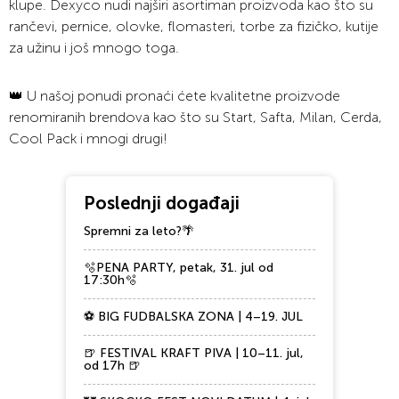
klupe. Dexyco nudi najširi asortiman proizvoda kao što su
rančevi, pernice, olovke, flomasteri, torbe za fizičko, kutije
za užinu i još mnogo toga.
👑 U našoj ponudi pronaći ćete kvalitetne proizvode
renomiranih brendova kao što su Start, Safta, Milan, Cerda,
Cool Pack i mnogi drugi!
Poslednji događaji
Spremni za leto?🌴
🫧PENA PARTY, petak, 31. jul od
17:30h🫧
⚽ BIG FUDBALSKA ZONA | 4–19. JUL
🍺 FESTIVAL KRAFT PIVA | 10–11. jul,
od 17h 🍺