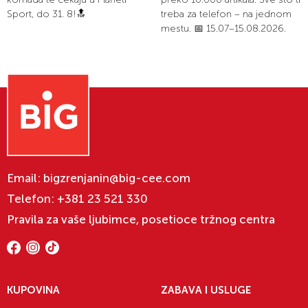
Sport, do 31. 8!🔝
treba za telefon – na jednom
mestu. 📅 15.07–15.08.2026.
Email:
bigzrenjanin@big-cee.com
Telefon:
+381 23 521 330
Pravila za vaše ljubimce, posetioce tržnog centra
KUPOVINA
ZABAVA I USLUGE