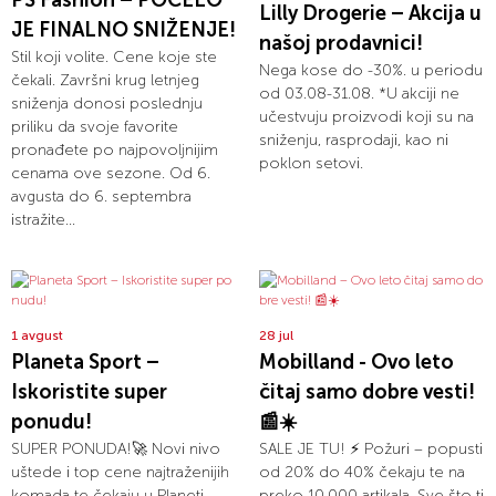
PS Fashion – POČELO
Lilly Drogerie – Akcija u
JE FINALNO SNIŽENJE!
našoj prodavnici!
Stil koji volite. Cene koje ste
Nega kose do -30%. u periodu
čekali. Završni krug letnjeg
od 03.08-31.08. *U akciji ne
sniženja donosi poslednju
učestvuju proizvodi koji su na
priliku da svoje favorite
sniženju, rasprodaji, kao ni
pronađete po najpovoljnijim
poklon setovi.
cenama ove sezone. Od 6.
avgusta do 6. septembra
istražite...
1 avgust
28 jul
Planeta Sport –
Mobilland - Ovo leto
Iskoristite super
čitaj samo dobre vesti!
ponudu!
📰☀️
SUPER PONUDA!🚀 Novi nivo
SALE JE TU! ⚡ Požuri – popusti
uštede i top cene najtraženijih
od 20% do 40% čekaju te na
komada te čekaju u Planeti
preko 10.000 artikala. Sve što ti