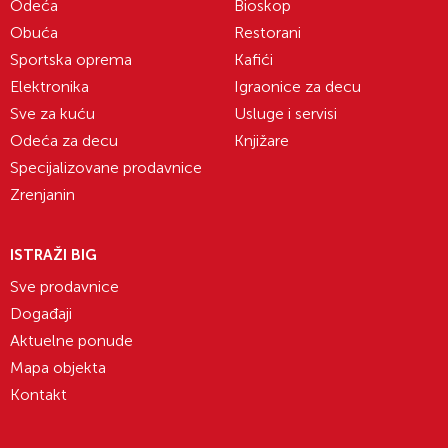
Odeća
Bioskop
Obuća
Restorani
Sportska oprema
Kafići
Elektronika
Igraonice za decu
Sve za kuću
Usluge i servisi
Odeća za decu
Knjižare
Specijalizovane prodavnice
Zrenjanin
ISTRAŽI BIG
Sve prodavnice
Događaji
Aktuelne ponude
Mapa objekta
Kontakt