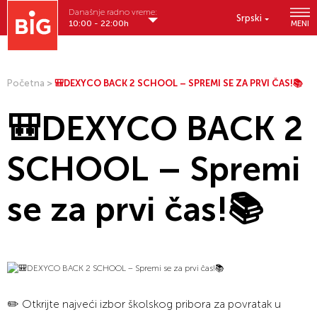
Današnje radno vreme:
Srpski
10:00 - 22:00h
MENI
Početna
>
🎒DEXYCO BACK 2 SCHOOL – SPREMI SE ZA PRVI ČAS!📚
🎒DEXYCO BACK 2
SCHOOL – Spremi
se za prvi čas!📚
✏️ Otkrijte najveći izbor školskog pribora za povratak u