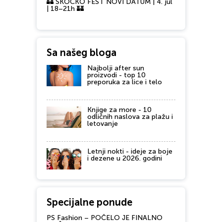
🏰 SKOCKO FEST NOVI DATUM | 4. jul
| 18–21h 🏰
Sa našeg bloga
Najbolji after sun
proizvodi - top 10
preporuka za lice i telo
Knjige za more - 10
odličnih naslova za plažu i
letovanje
Letnji nokti - ideje za boje
i dezene u 2026. godini
Specijalne ponude
PS Fashion – POČELO JE FINALNO