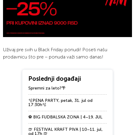
Uživaj pre svih u Black Friday ponudi! Poseti našu
prodavnicu što pre – ponuda važi samo danas!
Poslednji događaji
Spremni za leto?🌴
🫧PENA PARTY, petak, 31. jul od
17:30h🫧
⚽ BIG FUDBALSKA ZONA | 4–19. JUL
🍺 FESTIVAL KRAFT PIVA | 10–11. jul,
od 17h 🍺