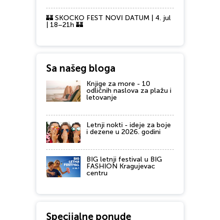
🏰 SKOCKO FEST NOVI DATUM | 4. jul
| 18–21h 🏰
Sa našeg bloga
Knjige za more - 10
odličnih naslova za plažu i
letovanje
Letnji nokti - ideje za boje
i dezene u 2026. godini
BIG letnji festival u BIG
FASHION Kragujevac
centru
Specijalne ponude