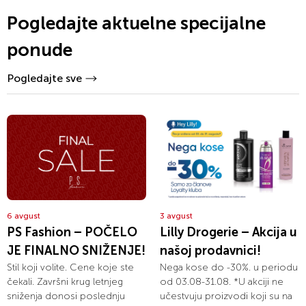
Pogledajte aktuelne specijalne
ponude
Pogledajte sve
6 avgust
3 avgust
PS Fashion – POČELO
Lilly Drogerie – Akcija u
JE FINALNO SNIŽENJE!
našoj prodavnici!
Stil koji volite. Cene koje ste
Nega kose do -30%. u periodu
čekali. Završni krug letnjeg
od 03.08-31.08. *U akciji ne
sniženja donosi poslednju
učestvuju proizvodi koji su na