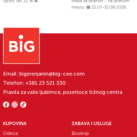
Sport, do 31. 8!🔝
treba za telefon – na jednom
mestu. 📅 15.07–15.08.2026.
Email:
bigzrenjanin@big-cee.com
Telefon:
+381 23 521 330
Pravila za vaše ljubimce, posetioce tržnog centra
KUPOVINA
ZABAVA I USLUGE
Odeća
Bioskop