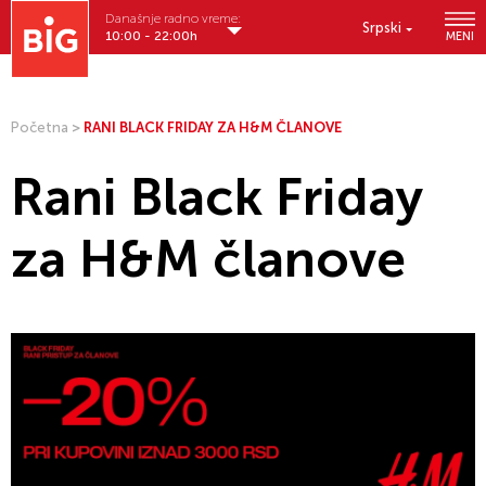
Današnje radno vreme:
Srpski
10:00 - 22:00h
MENI
Početna
>
RANI BLACK FRIDAY ZA H&M ČLANOVE
Rani Black Friday
za H&M članove