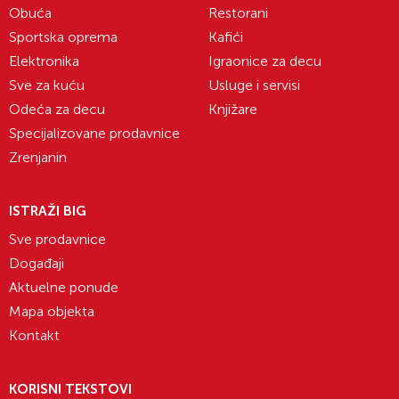
Obuća
Restorani
Sportska oprema
Kafići
Elektronika
Igraonice za decu
Sve za kuću
Usluge i servisi
Odeća za decu
Knjižare
Specijalizovane prodavnice
Zrenjanin
ISTRAŽI BIG
Sve prodavnice
Događaji
Aktuelne ponude
Mapa objekta
Kontakt
KORISNI TEKSTOVI