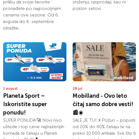
priliku da svoje favorite
sniženju, rasprodaji, kao ni
pronađete po najpovoljnijim
poklon setovi.
cenama ove sezone. Od 6.
avgusta do 6. septembra
istražite...
1 avgust
28 jul
Planeta Sport –
Mobilland - Ovo leto
Iskoristite super
čitaj samo dobre vesti!
ponudu!
📰☀️
SUPER PONUDA!🚀 Novi nivo
SALE JE TU! ⚡ Požuri – popusti
uštede i top cene najtraženijih
od 20% do 40% čekaju te na
komada te čekaju u Planeti
preko 10.000 artikala. Sve što ti