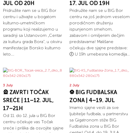
JUL OD 20H
17. JUL OD 19H
Pridružite nam se u BIG Bor
Pridružite nam se u BIG Bor
centru i uživajte u bogatom
centru na još jednom veselom
kulturno-umetničkom
porodičnom druženju
programu koji realizujemo u
ispunjenom smehom,
saradnji sa Ustanovom „Centar
zabavom i omiljenim dečjim
za kulturu grada Bora“, u okviru
predstavama! Mališane
manifestacije Borsko kulturno
očekuju dve sjajne predstave:
leto....
🕖 U 19h urnebesna komedija...
3 July
2 July
🎡 ZAVRTI TOČAK
⚽ BIG FUDBALSKA
SREĆE | 11–12. JUL,
ZONA | 4–19. JUL
17–21H
Imamo sjajne vesti za sve
ljubitelje fudbala, u partnerstvu
Od 11. do 12. jula u BIG Bor
sa Gigatronom stiže BIG
centru očekuje vas Točak
Fudbalska zona u BIG Bor
sreće i prilika da osvojite sjajne
centar! Od 4. do 19. JULA,