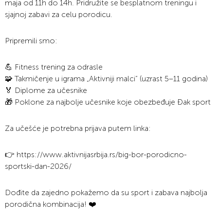
maja od 11h do 14h. Pridružite se besplatnom treningu i
sjajnoj zabavi za celu porodicu.
Pripremili smo:
💪 Fitness trening za odrasle
🧩 Takmičenje u igrama „Aktivniji malci“ (uzrast 5–11 godina)
🏅 Diplome za učesnike
🎁 Poklone za najbolje učesnike koje obezbeđuje Đak sport
Za učešće je potrebna prijava putem linka:
👉 https://www.aktivnijasrbija.rs/big-bor-porodicno-
sportski-dan-2026/
Dođite da zajedno pokažemo da su sport i zabava najbolja
porodična kombinacija! ❤️