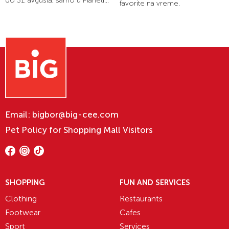
do 31. avgusta, samo u Planeti...
favorite na vreme.
Email:
bigbor@big-cee.com
Pet Policy for Shopping Mall Visitors
SHOPPING
FUN AND SERVICES
Clothing
Restaurants
Footwear
Cafes
Sport
Services