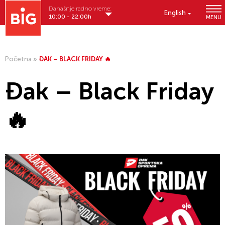
Današnje radno vreme:
English
10:00 - 22:00h
MENU
Početna
»
ĐAK – BLACK FRIDAY 🔥
Đak – Black Friday
🔥