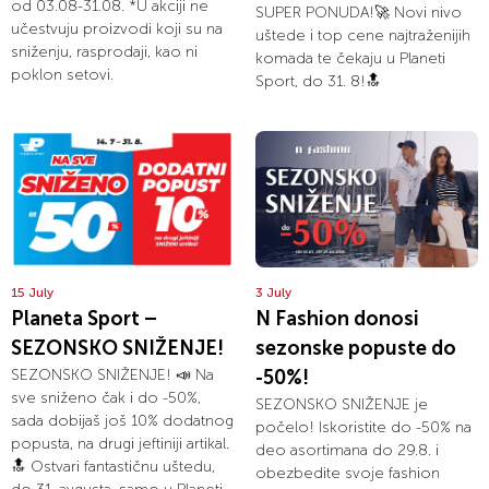
od 03.08-31.08. *U akciji ne
SUPER PONUDA!🚀 Novi nivo
učestvuju proizvodi koji su na
uštede i top cene najtraženijih
sniženju, rasprodaji, kao ni
komada te čekaju u Planeti
poklon setovi.
Sport, do 31. 8!🔝
15 July
3 July
Planeta Sport –
N Fashion donosi
SEZONSKO SNIŽENJE!
sezonske popuste do
SEZONSKO SNIŽENJE! 📣 Na
-50%!
sve sniženo čak i do -50%,
SEZONSKO SNIŽENJE je
sada dobijaš još 10% dodatnog
počelo! Iskoristite do -50% na
popusta, na drugi jeftiniji artikal.
deo asortimana do 29.8. i
🔝 Ostvari fantastičnu uštedu,
obezbedite svoje fashion