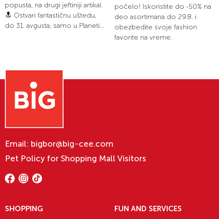
popusta, na drugi jeftiniji artikal.
počelo! Iskoristite do -50% na
🔝 Ostvari fantastičnu uštedu,
deo asortimana do 29.8. i
do 31. avgusta, samo u Planeti...
obezbedite svoje fashion
favorite na vreme.
Email:
bigbor@big-cee.com
Pet Policy for Shopping Mall Visitors
SHOPPING
FUN AND SERVICES