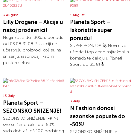
3 August
1 August
Lilly Drogerie – Akcija u
Planeta Sport –
našoj prodavnici!
Iskoristite super
Nega kose do -30%. u periodu
ponudu!
od 03.08-31.08. *U akciji ne
SUPER PONUDA!🚀 Novi nivo
učestvuju proizvodi koji su na
uštede i top cene najtraženijih
sniženju, rasprodaji, kao ni
komada te čekaju u Planeti
poklon setovi.
Sport, do 31. 8!🔝
15 July
3 July
Planeta Sport –
N Fashion donosi
SEZONSKO SNIŽENJE!
sezonske popuste do
SEZONSKO SNIŽENJE! 📣 Na
-50%!
sve sniženo čak i do -50%,
sada dobijaš još 10% dodatnog
SEZONSKO SNIŽENJE je