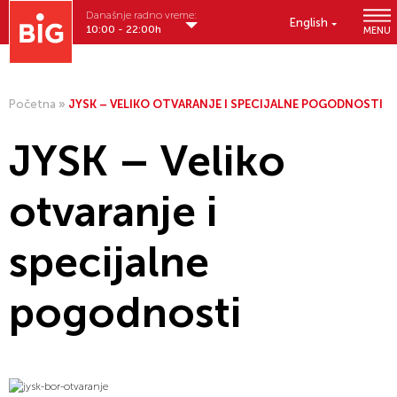
Današnje radno vreme:
English
10:00 - 22:00h
MENU
Početna
»
JYSK – VELIKO OTVARANJE I SPECIJALNE POGODNOSTI
JYSK – Veliko
otvaranje i
specijalne
pogodnosti