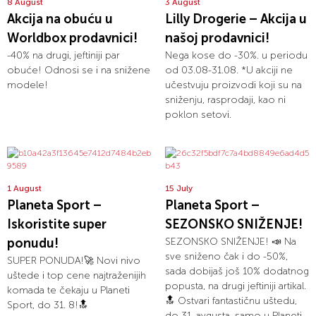
8 August
3 August
Akcija na obuću u
Lilly Drogerie – Akcija u
Worldbox prodavnici!
našoj prodavnici!
-40% na drugi, jeftiniji par
Nega kose do -30%. u periodu
obuće! Odnosi se i na snižene
od 03.08-31.08. *U akciji ne
modele!
učestvuju proizvodi koji su na
sniženju, rasprodaji, kao ni
poklon setovi.
1 August
15 July
Planeta Sport –
Planeta Sport –
Iskoristite super
SEZONSKO SNIŽENJE!
ponudu!
SEZONSKO SNIŽENJE! 📣 Na
sve sniženo čak i do -50%,
SUPER PONUDA!🚀 Novi nivo
sada dobijaš još 10% dodatnog
uštede i top cene najtraženijih
popusta, na drugi jeftiniji artikal.
komada te čekaju u Planeti
🔝 Ostvari fantastičnu uštedu,
Sport, do 31. 8!🔝
do 31. avgusta, samo u Planeti...