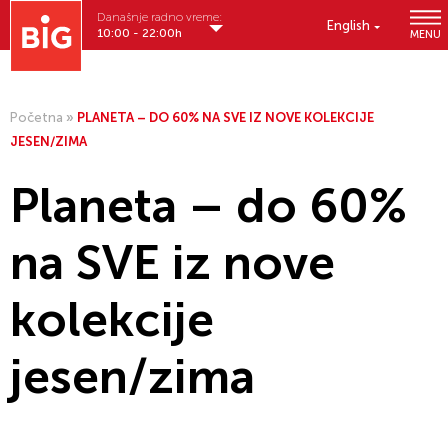
Današnje radno vreme:
English
10:00 - 22:00h
MENU
Početna
»
PLANETA – DO 60% NA SVE IZ NOVE KOLEKCIJE
JESEN/ZIMA
Planeta – do 60%
na SVE iz nove
kolekcije
jesen/zima