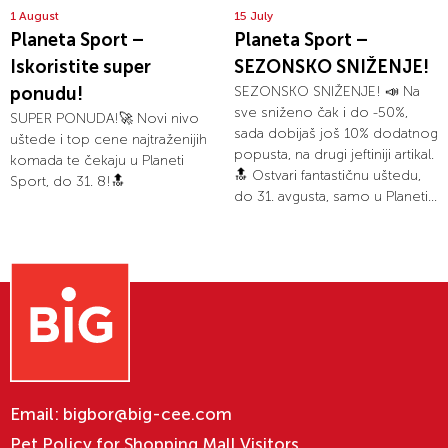
1 August
15 July
Planeta Sport –
Planeta Sport –
Iskoristite super
SEZONSKO SNIŽENJE!
ponudu!
SEZONSKO SNIŽENJE! 📣 Na
sve sniženo čak i do -50%,
SUPER PONUDA!🚀 Novi nivo
sada dobijaš još 10% dodatnog
uštede i top cene najtraženijih
popusta, na drugi jeftiniji artikal.
komada te čekaju u Planeti
🔝 Ostvari fantastičnu uštedu,
Sport, do 31. 8!🔝
do 31. avgusta, samo u Planeti...
Email:
bigbor@big-cee.com
Pet Policy for Shopping Mall Visitors