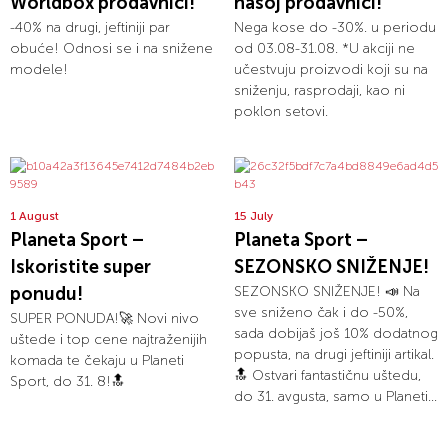
Worldbox prodavnici!
našoj prodavnici!
-40% na drugi, jeftiniji par
Nega kose do -30%. u periodu
obuće! Odnosi se i na snižene
od 03.08-31.08. *U akciji ne
modele!
učestvuju proizvodi koji su na
sniženju, rasprodaji, kao ni
poklon setovi.
1 August
15 July
Planeta Sport –
Planeta Sport –
Iskoristite super
SEZONSKO SNIŽENJE!
ponudu!
SEZONSKO SNIŽENJE! 📣 Na
sve sniženo čak i do -50%,
SUPER PONUDA!🚀 Novi nivo
sada dobijaš još 10% dodatnog
uštede i top cene najtraženijih
popusta, na drugi jeftiniji artikal.
komada te čekaju u Planeti
🔝 Ostvari fantastičnu uštedu,
Sport, do 31. 8!🔝
do 31. avgusta, samo u Planeti...