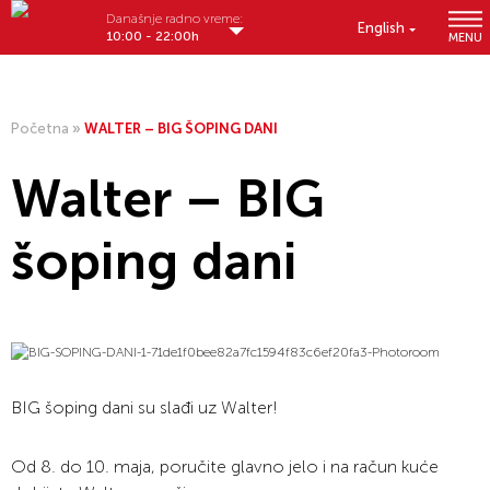
Današnje radno vreme:
English
10:00 - 22:00h
MENU
Početna
»
WALTER – BIG ŠOPING DANI
Walter – BIG
šoping dani
BIG šoping dani su slađi uz Walter!
Od 8. do 10. maja, poručite glavno jelo i na račun kuće