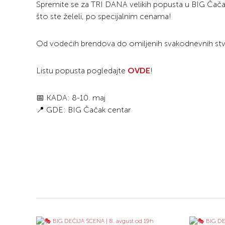
Spremite se za TRI DANA velikih popusta u BIG Čačak
što ste želeli, po specijalnim cenama!
Od vodećih brendova do omiljenih svakodnevnih stvar
Listu popusta pogledajte
OVDE
!
📅 KADA: 8-10. maj
📍 GDE: BIG Čačak centar