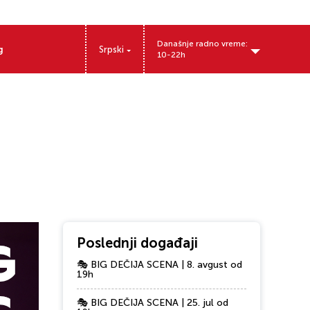
Današnje radno vreme:
g
Srpski
10-22h
Nikole Tesle 11, 32000 Čačak, Srbija
Poslednji događaji
🎭 BIG DEČIJA SCENA | 8. avgust od
19h
🎭 BIG DEČIJA SCENA | 25. jul od