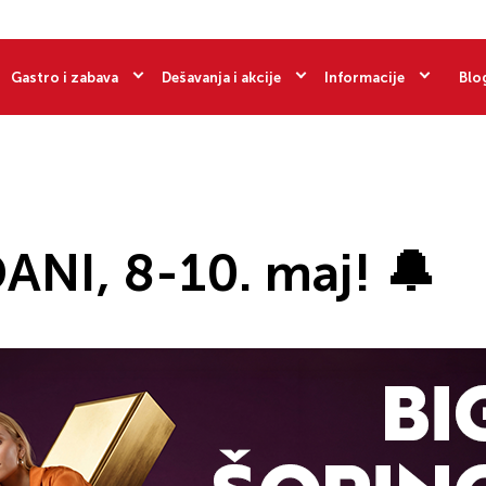
Gastro i zabava
Dešavanja i akcije
Informacije
Blo
ANI, 8-10. maj! 🔔