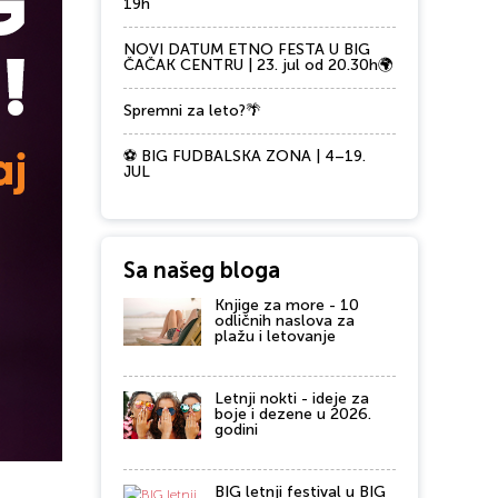
19h
NOVI DATUM ETNO FESTA U BIG
ČAČAK CENTRU | 23. jul od 20.30h🌍
Spremni za leto?🌴
⚽ BIG FUDBALSKA ZONA | 4–19.
JUL
Sa našeg bloga
Knjige za more - 10
odličnih naslova za
plažu i letovanje
Letnji nokti - ideje za
boje i dezene u 2026.
godini
BIG letnji festival u BIG