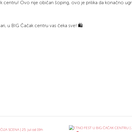
 centru! Ovo nije običan šoping, ovo je prilika da konačno ugr
i, u BIG Čačak centru vas čeka sve! 🛍️