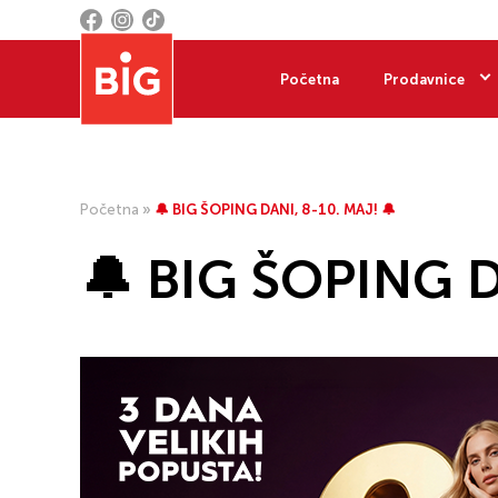
Početna
Prodavnice
Početna
»
🔔 BIG ŠOPING DANI, 8-10. MAJ! 🔔
🔔 BIG ŠOPING D