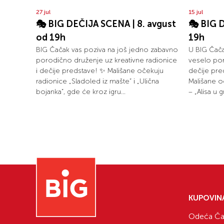
27 jul
15 jul
🎭 BIG DEČIJA SCENA | 8. avgust
🎭 BIG D
od 19h
19h
BIG Čačak vas poziva na još jedno zabavno
U BIG Čača
porodično druženje uz kreativne radionice
veselo po
i dečije predstave! ✨ Mališane očekuju
dečije pr
radionice „Sladoled iz mašte“ i „Ulična
Mališane o
bojanka“, gde će kroz igru...
– „Alisa u g
KUPOVIN
Odeća Ča