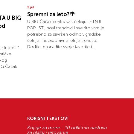
2 jul
Spremni za leto?🌴
A U BIG
U BIG Čačak centru vas čekaju LETNJI
od
POPUSTI, novi trendovi i sve što vam je
potrebno za savršen odmor, gradske
šetnje i nezaboravne letnje trenutke.
Dođite, pronađite svoje favorite i...
„Etnofest“,
ističke
skog
BIG Čačak
KORISNI TEKSTOVI
Knjige za more - 10 odličnih naslova
za plažu i letovanje