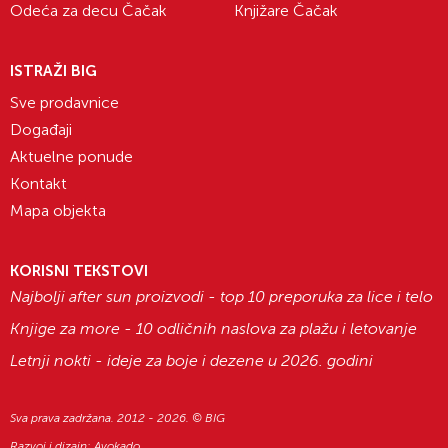
Odeća za decu Čačak
Knjižare Čačak
ISTRAŽI BIG
Sve prodavnice
Događaji
Aktuelne ponude
Kontakt
Mapa objekta
KORISNI TEKSTOVI
Najbolji after sun proizvodi - top 10 preporuka za lice i telo
Knjige za more - 10 odličnih naslova za plažu i letovanje
Letnji nokti - ideje za boje i dezene u 2026. godini
Sva prava zadržana. 2012 - 2026. © BIG
Razvoj i dizajn:
Avokado