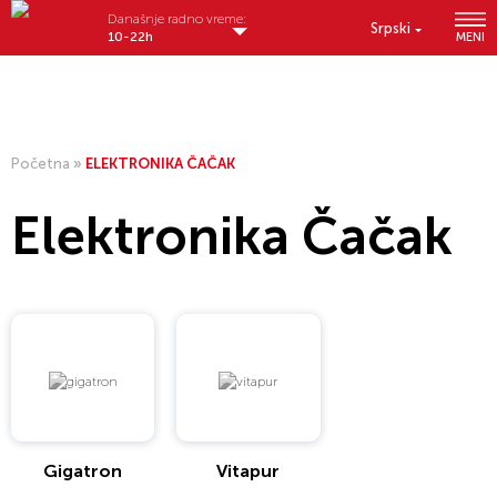
Današnje radno vreme:
Srpski
10-22h
MENI
Početna
»
ELEKTRONIKA ČAČAK
Elektronika Čačak
Gigatron
Vitapur