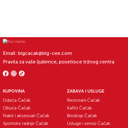
Email:
bigcacak@big-cee.com
Pravila za vaše ljubimce, posetioce tržnog centra
KUPOVINA
ZABAVA I USLUGE
Odeća Čačak
Restorani Čačak
Obuća Čačak
Kafići Čačak
Nakit i aksesoari Čačak
Bioskop Čačak
Sportske radnje Čačak
Usluge i servisi Čačak