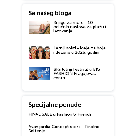
Sa našeg bloga
Knjige za more - 10
odličnih naslova za plažu i
letovanje
Letnji nokti - ideje za boje
i dezene u 2026. godini
BIG letnji festival u BIG
FASHION Kragujevac
centru
Specijalne ponude
FINAL SALE u Fashion & Friends
Avangardia Concept store - Finalno
Sniženje