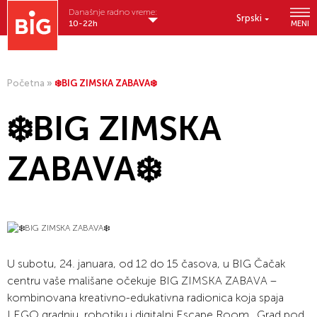
Današnje radno vreme:
Srpski
10-22h
MENI
Početna
»
❄️BIG ZIMSKA ZABAVA❄️
❄️BIG ZIMSKA
ZABAVA❄️
U subotu, 24. januara, od 12 do 15 časova, u BIG Čačak
centru vaše mališane očekuje BIG ZIMSKA ZABAVA –
kombinovana kreativno-edukativna radionica koja spaja
LEGO gradnju, robotiku i digitalni Escape Room ,,Grad pod