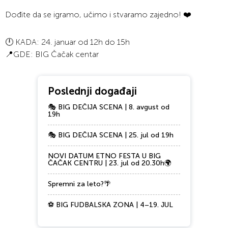
Dođite da se igramo, učimo i stvaramo zajedno! ❤️
🕛 KADA: 24. januar od 12h do 15h
📍GDE: BIG Čačak centar
Poslednji događaji
🎭 BIG DEČIJA SCENA | 8. avgust od
19h
🎭 BIG DEČIJA SCENA | 25. jul od 19h
NOVI DATUM ETNO FESTA U BIG
ČAČAK CENTRU | 23. jul od 20.30h🌍
Spremni za leto?🌴
⚽ BIG FUDBALSKA ZONA | 4–19. JUL