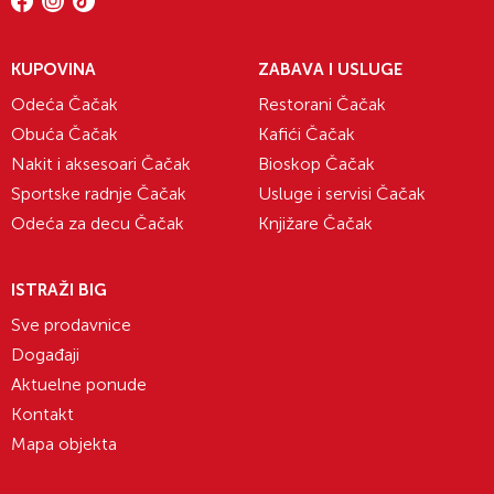
KUPOVINA
ZABAVA I USLUGE
Odeća Čačak
Restorani Čačak
Obuća Čačak
Kafići Čačak
Nakit i aksesoari Čačak
Bioskop Čačak
Sportske radnje Čačak
Usluge i servisi Čačak
Odeća za decu Čačak
Knjižare Čačak
ISTRAŽI BIG
Sve prodavnice
Događaji
Aktuelne ponude
Kontakt
Mapa objekta