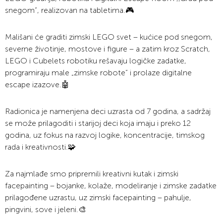
snegom“, realizovan na tabletima.🎮
Mališani će graditi zimski LEGO svet – kućice pod snegom,
severne životinje, mostove i figure – a zatim kroz Scratch,
LEGO i Cubelets robotiku rešavaju logičke zadatke,
programiraju male „zimske robote“ i prolaze digitalne
escape izazove.🤖
Radionica je namenjena deci uzrasta od 7 godina, a sadržaj
se može prilagoditi i starijoj deci koja imaju i preko 12
godina, uz fokus na razvoj logike, koncentracije, timskog
rada i kreativnosti.🧩
Za najmlađe smo pripremili kreativni kutak i zimski
facepainting – bojanke, kolaže, modeliranje i zimske zadatke
prilagođene uzrastu, uz zimski facepainting – pahulje,
pingvini, sove i jeleni.🎨