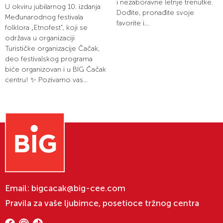
i nezaboravne letnje trenutke.
U okviru jubilarnog 10. izdanja
Dođite, pronađite svoje
Međunarodnog festivala
favorite i...
folklora „Etnofest“, koji se
održava u organizaciji
Turističke organizacije Čačak,
deo festivalskog programa
biće organizovan i u BIG Čačak
centru! ✨ Pozivamo vas...
Email:
bigcacak@big-cee.com
Pravila za vaše ljubimce, posetioce tržnog centra