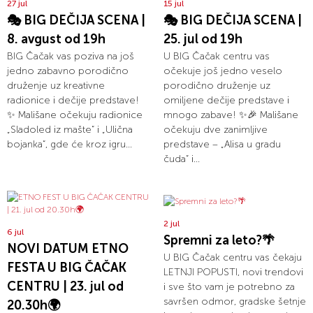
27 jul
15 jul
🎭 BIG DEČIJA SCENA |
🎭 BIG DEČIJA SCENA |
8. avgust od 19h
25. jul od 19h
BIG Čačak vas poziva na još
U BIG Čačak centru vas
jedno zabavno porodično
očekuje još jedno veselo
druženje uz kreativne
porodično druženje uz
radionice i dečije predstave!
omiljene dečije predstave i
✨ Mališane očekuju radionice
mnogo zabave! ✨🎉 Mališane
„Sladoled iz mašte“ i „Ulična
očekuju dve zanimljive
bojanka“, gde će kroz igru...
predstave – „Alisa u gradu
čuda“ i...
2 jul
6 jul
Spremni za leto?🌴
NOVI DATUM ETNO
U BIG Čačak centru vas čekaju
FESTA U BIG ČAČAK
LETNJI POPUSTI, novi trendovi
CENTRU | 23. jul od
i sve što vam je potrebno za
savršen odmor, gradske šetnje
20.30h🌍