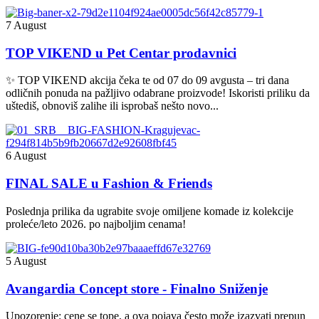
7 August
TOP VIKEND u Pet Centar prodavnici
✨ TOP VIKEND akcija čeka te od 07 do 09 avgusta – tri dana
odličnih ponuda na pažljivo odabrane proizvode! Iskoristi priliku da
uštediš, obnoviš zalihe ili isprobaš nešto novo...
6 August
FINAL SALE u Fashion & Friends
Poslednja prilika da ugrabite svoje omiljene komade iz kolekcije
proleće/leto 2026. po najboljim cenama!
5 August
Avangardia Concept store - Finalno Sniženje
Upozorenje: cene se tope, a ova pojava često može izazvati prepun