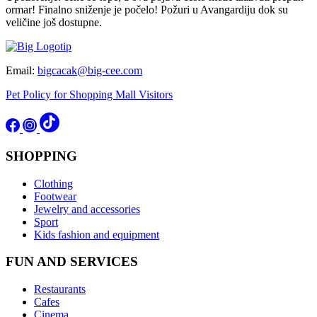
ormar! Finalno sniženje je počelo! Požuri u Avangardiju dok su
veličine još dostupne.
Email:
bigcacak@big-cee.com
Pet Policy for Shopping Mall Visitors
SHOPPING
Clothing
Footwear
Jewelry and accessories
Sport
Kids fashion and equipment
FUN AND SERVICES
Restaurants
Cafes
Cinema