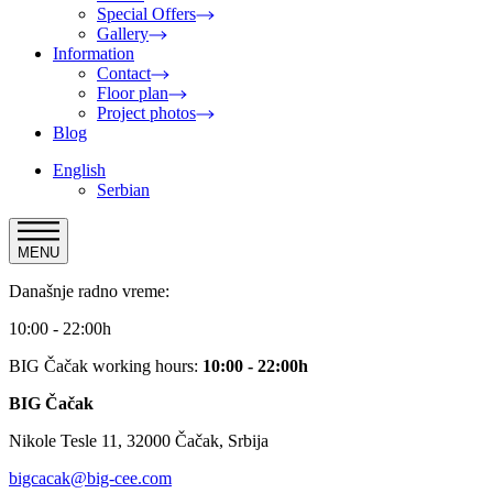
Special Offers
Gallery
Information
Contact
Floor plan
Project photos
Blog
English
Serbian
MENU
Današnje radno vreme:
10:00 - 22:00h
BIG Čačak working hours:
10:00 - 22:00h
BIG Čačak
Nikole Tesle 11, 32000 Čačak, Srbija
bigcacak@big-cee.com