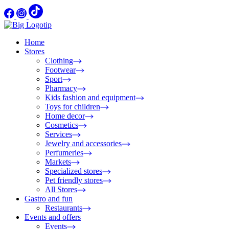
Home
Stores
Clothing
Footwear
Sport
Pharmacy
Kids fashion and equipment
Toys for children
Home decor
Cosmetics
Services
Jewelry and accessories
Perfumeries
Markets
Specialized stores
Pet friendly stores
All Stores
Gastro and fun
Restaurants
Events and offers
Events