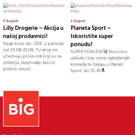
3 August
1 August
Lilly Drogerie – Akcija u
Planeta Sport –
našoj prodavnici!
Iskoristite super
Nega kose do -30%. u periodu
ponudu!
od 03.08-31.08. *U akciji ne
SUPER PONUDA!🚀 Novi nivo
učestvuju proizvodi koji su na
uštede i top cene najtraženijih
sniženju, rasprodaji, kao ni
komada te čekaju u Planeti
poklon setovi.
Sport, do 31. 8!🔝