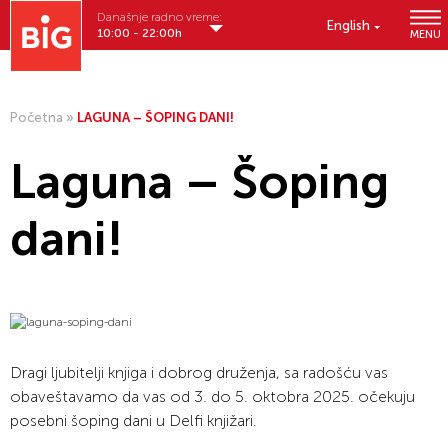
Današnje radno vreme:
English
10:00 - 22:00h
MENU
Početna
»
LAGUNA – ŠOPING DANI!
Laguna – Šoping
dani!
Dragi ljubitelji knjiga i dobrog druženja, sa radošću vas
obaveštavamo da vas od 3. do 5. oktobra 2025. očekuju
posebni šoping dani u Delfi knjižari.