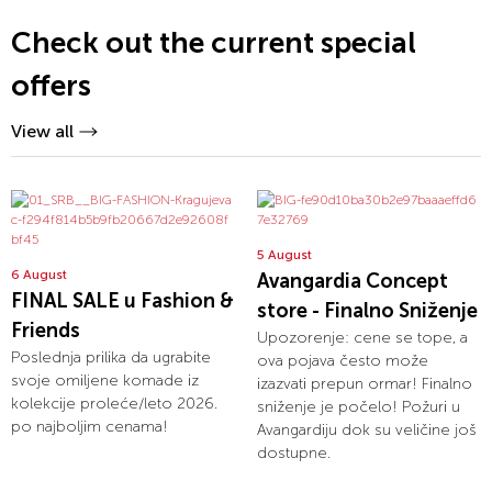
Check out the current special
offers
View all
5 August
6 August
Avangardia Concept
FINAL SALE u Fashion &
store - Finalno Sniženje
Friends
Upozorenje: cene se tope, a
Poslednja prilika da ugrabite
ova pojava često može
svoje omiljene komade iz
izazvati prepun ormar! Finalno
kolekcije proleće/leto 2026.
sniženje je počelo! Požuri u
po najboljim cenama!
Avangardiju dok su veličine još
dostupne.