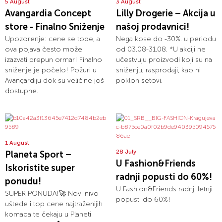
5 August
3 August
Avangardia Concept
Lilly Drogerie – Akcija u
store - Finalno Sniženje
našoj prodavnici!
Upozorenje: cene se tope, a
Nega kose do -30%. u periodu
ova pojava često može
od 03.08-31.08. *U akciji ne
izazvati prepun ormar! Finalno
učestvuju proizvodi koji su na
sniženje je počelo! Požuri u
sniženju, rasprodaji, kao ni
Avangardiju dok su veličine još
poklon setovi.
dostupne.
1 August
28 July
Planeta Sport –
U Fashion&Friends
Iskoristite super
radnji popusti do 60%!
ponudu!
U Fashion&Friends radnji letnji
SUPER PONUDA!🚀 Novi nivo
popusti do 60%!
uštede i top cene najtraženijih
komada te čekaju u Planeti