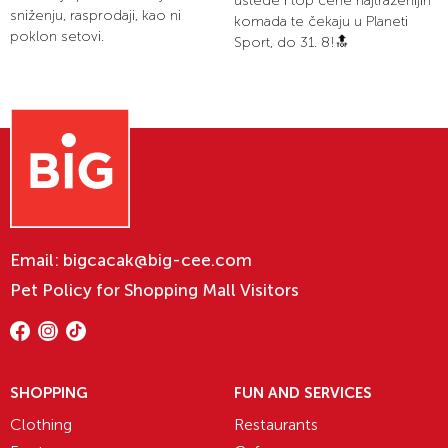
uštede i top cene najtraženijih
sniženju, rasprodaji, kao ni
komada te čekaju u Planeti
poklon setovi.
Sport, do 31. 8!🔝
Email:
bigcacak@big-cee.com
Pet Policy for Shopping Mall Visitors
SHOPPING
FUN AND SERVICES
Clothing
Restaurants