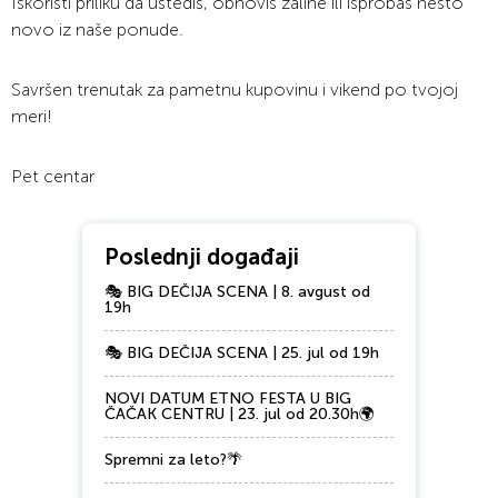
Iskoristi priliku da uštediš, obnoviš zalihe ili isprobaš nešto
novo iz naše ponude.
Savršen trenutak za pametnu kupovinu i vikend po tvojoj
meri!
Pet centar
Poslednji događaji
🎭 BIG DEČIJA SCENA | 8. avgust od
19h
🎭 BIG DEČIJA SCENA | 25. jul od 19h
NOVI DATUM ETNO FESTA U BIG
ČAČAK CENTRU | 23. jul od 20.30h🌍
Spremni za leto?🌴