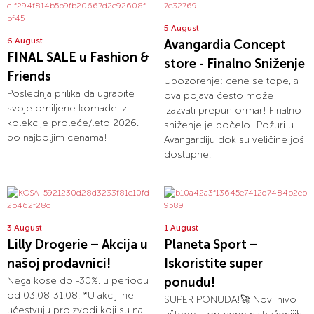
5 August
6 August
Avangardia Concept
FINAL SALE u Fashion &
store - Finalno Sniženje
Friends
Upozorenje: cene se tope, a
Poslednja prilika da ugrabite
ova pojava često može
svoje omiljene komade iz
izazvati prepun ormar! Finalno
kolekcije proleće/leto 2026.
sniženje je počelo! Požuri u
po najboljim cenama!
Avangardiju dok su veličine još
dostupne.
3 August
1 August
Lilly Drogerie – Akcija u
Planeta Sport –
našoj prodavnici!
Iskoristite super
Nega kose do -30%. u periodu
ponudu!
od 03.08-31.08. *U akciji ne
SUPER PONUDA!🚀 Novi nivo
učestvuju proizvodi koji su na