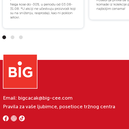
Poslednja prilika da 
Nega kose do -30%. u periodu od 03.08-
komade iz kolekcije 
31.08. *U akciji ne učestvuju proizvodi koji
najboljim cenama!
su na sniženju, rasprodaji, kao ni poklon
setovi.
Email:
bigcacak@big-cee.com
Pravila za vaše ljubimce, posetioce tržnog centra