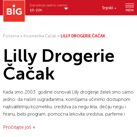
Današnje radno vreme:
Srpski
10-22h
MENI
Početna
»
Kozmetika Čačak
»
LILLY DROGERIE ČAČAK
Lilly Drogerie
Čačak
Kada smo 2003. godine osnovali Lilly drogerije želeli smo samo
jedno: da našim sugrađanima, komšijama učinimo dostupnom
najkvalitetniju kozmetiku, sredstva za negu tela, dečiju negu i
hranu, bebi program, pomoćna lekovita sredstva, parfeme i
kućnu hemiju. I posvetili smo se ostvarivanju te želje.
Pročitajte još +
Od 2006. godine, našim potrošačima su u okviru Lilly drogerija