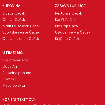
KUPOVINA
ZABAVA I USLUGE
Odeća Čačak
Restorani Čačak
Obuća Čačak
Kafići Čačak
Nakit i aksesoari Čačak
Bioskop Čačak
Sportske radnje Čačak
Usluge i servisi Čačak
Odeća za decu Čačak
Knjižare Čačak
ISTRAŽI BIG
Sve prodavnice
Događaji
Aktuelne ponude
Kontakt
Mapa objekta
KORISNI TEKSTOVI