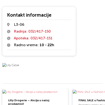
postale dostupne i apoteke Lilly drogerie – u kojima
profesionalni farmaceuti pored saveta i besprekorne usluge
mogu da ponude i veliki izbor lekova po najpovoljnim cenama.
Kontakt informacije
Uspeh je rezultat ispunjenja želja sa početka ove priče i želja
L3-06
koje ste nam tokom prethodnih godina iskazivali. Radimo na
Radnja: 032/417-150
tome da i njih ispunimo.
Apoteka: 032/417-151
Radno vreme:
10 - 22h
Lilly Drogerie – Akcija u našoj
FINAL SALE u Fashi
prodavnici!