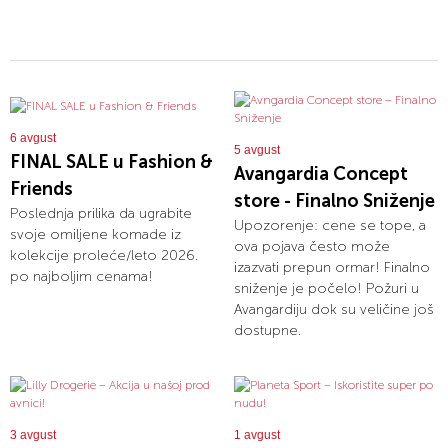
6 avgust
5 avgust
FINAL SALE u Fashion &
Avangardia Concept
Friends
store - Finalno Sniženje
Poslednja prilika da ugrabite
Upozorenje: cene se tope, a
svoje omiljene komade iz
ova pojava često može
kolekcije proleće/leto 2026.
izazvati prepun ormar! Finalno
po najboljim cenama!
sniženje je počelo! Požuri u
Avangardiju dok su veličine još
dostupne.
3 avgust
1 avgust