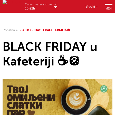
Današnje radno vreme:
Srpski
10-22h
MENI
Početna
»
BLACK FRIDAY U KAFETERIJI ☕🍪
BLACK FRIDAY u
Kafeteriji ☕🍪