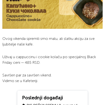
Ovog vikenda spremili smo malu, ali slatku akciju za sve
ljubitelje naše kafe.
Uživaj u cappuccinu i cookie kolaču po specijalnoj Black
Friday ceni — 485 RSD.
Savršen par za savršen vikend.
Vidimo se u Kafeteriji.
Poslednji događaji