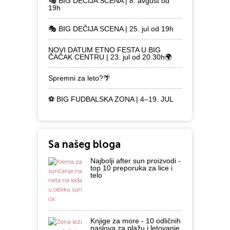
🎭 BIG DEČIJA SCENA | 8. avgust od
19h
🎭 BIG DEČIJA SCENA | 25. jul od 19h
NOVI DATUM ETNO FESTA U BIG
ČAČAK CENTRU | 23. jul od 20.30h🌍
Spremni za leto?🌴
⚽ BIG FUDBALSKA ZONA | 4–19. JUL
Sa našeg bloga
Najbolji after sun proizvodi -
top 10 preporuka za lice i
telo
Knjige za more - 10 odličnih
naslova za plažu i letovanje