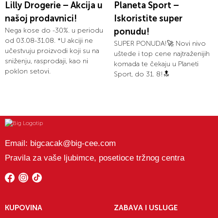
Lilly Drogerie – Akcija u
Planeta Sport –
našoj prodavnici!
Iskoristite super
Nega kose do -30%. u periodu
ponudu!
od 03.08-31.08. *U akciji ne
SUPER PONUDA!🚀 Novi nivo
učestvuju proizvodi koji su na
uštede i top cene najtraženijih
sniženju, rasprodaji, kao ni
komada te čekaju u Planeti
poklon setovi.
Sport, do 31. 8!🔝
Email:
bigcacak@big-cee.com
Pravila za vaše ljubimce, posetioce tržnog centra
KUPOVINA
ZABAVA I USLUGE