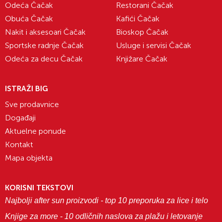
Odeća Čačak
Restorani Čačak
Obuća Čačak
Kafići Čačak
Nakit i aksesoari Čačak
Bioskop Čačak
Sportske radnje Čačak
Usluge i servisi Čačak
Odeća za decu Čačak
Knjižare Čačak
ISTRAŽI BIG
Sve prodavnice
Događaji
Aktuelne ponude
Kontakt
Mapa objekta
KORISNI TEKSTOVI
Najbolji after sun proizvodi - top 10 preporuka za lice i telo
Knjige za more - 10 odličnih naslova za plažu i letovanje