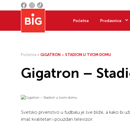
Početna
Prodavnice
Početna
»
GIGATRON – STADION U TVOM DOMU
Gigatron – Stad
Svetsko prvenstvo u fudbalu je sve bliže, a kako bi 
imaš kvalitetan i pouzdan televizor.