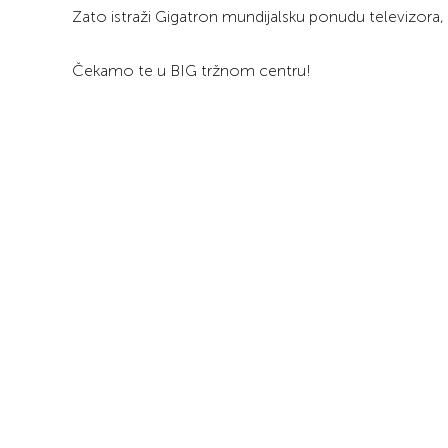
Zato istraži Gigatron mundijalsku ponudu televizora, koj
Čekamo te u BIG tržnom centru!