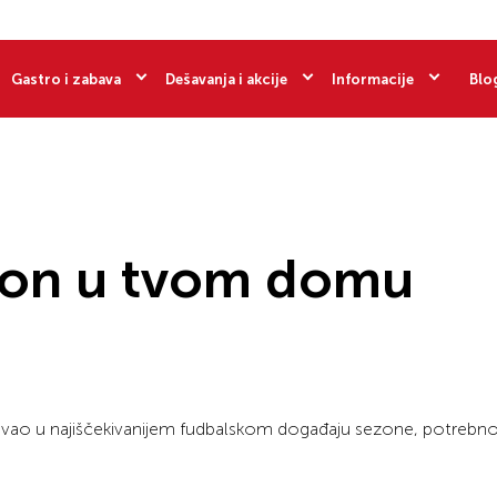
Gastro i zabava
Dešavanja i akcije
Informacije
Blo
ion u tvom domu
uživao u najiščekivanijem fudbalskom događaju sezone, potrebno