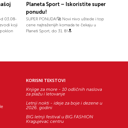
našoj
Planeta Sport – Iskoristite super
ponudu!
od 03.08-
SUPER PONUDA!🚀 Novi nivo uštede i top
zvodi koji
cene najtraženijih komada te čekaju u
i poklon
Planeti Sport, do 31. 8!🔝
KORISNI TEKSTOVI
Knjige za more - 10 odličnih naslova
za plažu i letovanje
Letnji nokti - ideje za boje i dezene u
de
2026. godini
BIG letnji festival u BIG FASHION
Kragujevac centru