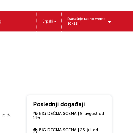
Današnje radno vreme:
g
Srpski
10-22h
Nikole Tesle 11, 32000 Čačak, Srbija
Poslednji događaji
🎭 BIG DEČIJA SCENA | 8. avgust od
 je da
19h
🎭 BIG DEČIJA SCENA | 25. jul od