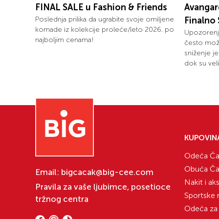
FINAL SALE u Fashion & Friends
Avangar
Poslednja prilika da ugrabite svoje omiljene
Finalno 
komade iz kolekcije proleće/leto 2026. po
Upozorenje
najboljim cenama!
često može
sniženje j
dok su vel
KUPOVIN
Odeća Ča
Obuća Ča
Email:
bigcacak@big-cee.com
Nakit i ak
Pravila za vaše ljubimce, posetioce
Sportske 
tržnog centra
Odeća za