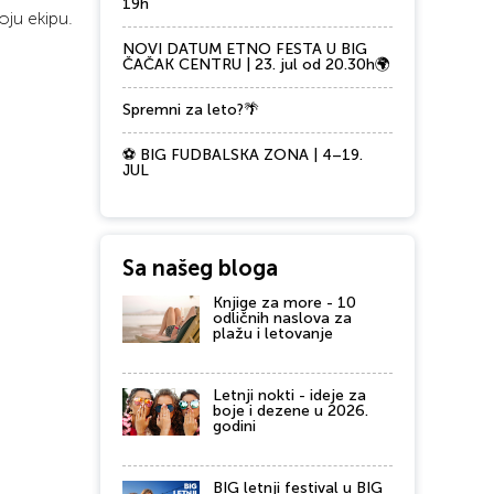
19h
oju ekipu.
NOVI DATUM ETNO FESTA U BIG
ČAČAK CENTRU | 23. jul od 20.30h🌍
Spremni za leto?🌴
⚽ BIG FUDBALSKA ZONA | 4–19.
JUL
Sa našeg bloga
Knjige za more - 10
odličnih naslova za
plažu i letovanje
Letnji nokti - ideje za
boje i dezene u 2026.
godini
BIG letnji festival u BIG