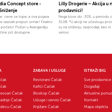
dia Concept store -
Lilly Drogerie – Akcija u 
Sniženje
prodavnici!
: cene se tope, a ova pojava
Nega kose do -30%. u periodu 
 izazvati prepun ormar! Finalno
31.08. *U akciji ne učestvuju proi
e počelo! Požuri u Avangardiju
su na sniženju, rasprodaji, kao n
ičine još dostupne.
setovi.
A
ZABAVA I USLUGE
ISTRAŽI BIG
čak
Restorani Čačak
Sve prodavnice
čak
Kafići Čačak
Događaji
sesoari Čačak
Bioskop Čačak
Aktuelne ponu
radnje Čačak
Usluge i servisi Čačak
Kontakt
 decu Čačak
Knjižare Čačak
Mapa objekta