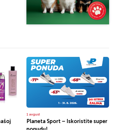
1 avgust
našoj
Planeta Sport – Iskoristite super
ponudu!