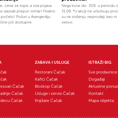
: cene se tope, a ova pojava
Nega kose do -30%. u periodu 
 izazvati prepun ormar! Finalno
31.08. *U akciji ne učestvuju proi
e počelo! Požuri u Avangardiju
su na sniženju, rasprodaji, kao n
ičine još dostupne.
setovi.
A
ZABAVA I USLUGE
ISTRAŽI BIG
čak
Restorani Čačak
Sve prodavnice
čak
Kafići Čačak
Događaji
sesoari Čačak
Bioskop Čačak
Aktuelne ponu
radnje Čačak
Usluge i servisi Čačak
Kontakt
 decu Čačak
Knjižare Čačak
Mapa objekta