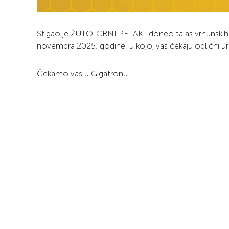
Stigao je ŽUTO-CRNI PETAK i doneo talas vrhunskih
novembra 2025. godine, u kojoj vas čekaju odlični ur
Čekamo vas u Gigatronu!