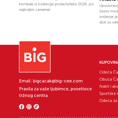
komade iz kolekcije proleće/leto 2026. po
Upozorenje
najboljim cenama!
često može
sniženje j
dok su vel
KUPOVIN
Odeća Ča
Obuća Ča
Email:
bigcacak@big-cee.com
Nakit i ak
Pravila za vaše ljubimce, posetioce
Sportske 
tržnog centra
Odeća za