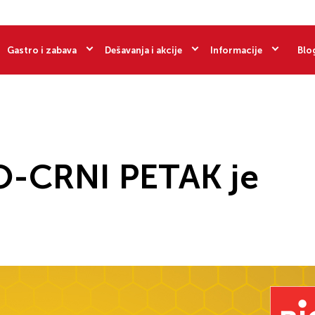
Gastro i zabava
Dešavanja i akcije
Informacije
Blo
O-CRNI PETAK je