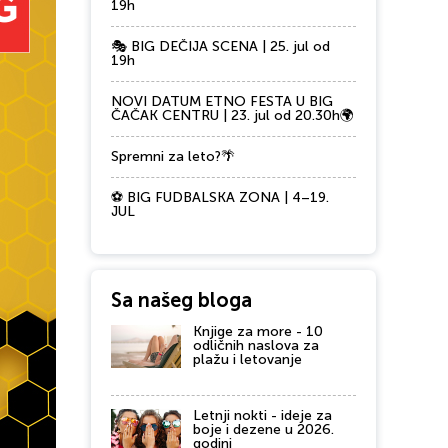
19h
🎭 BIG DEČIJA SCENA | 25. jul od
19h
NOVI DATUM ETNO FESTA U BIG
ČAČAK CENTRU | 23. jul od 20.30h🌍
Spremni za leto?🌴
⚽ BIG FUDBALSKA ZONA | 4–19.
JUL
Sa našeg bloga
Knjige za more - 10
odličnih naslova za
plažu i letovanje
Letnji nokti - ideje za
boje i dezene u 2026.
godini