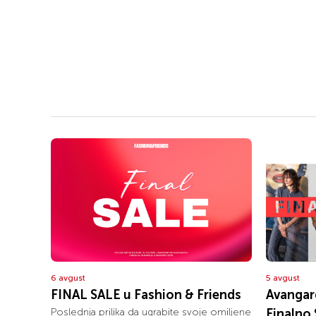
6 avgust
5 avgust
FINAL SALE u Fashion & Friends
Avangar
Poslednja prilika da ugrabite svoje omiljene
Finalno 