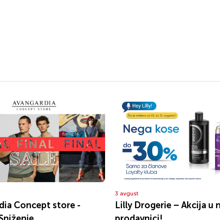
3 avgust
dia Concept store -
Lilly Drogerie – Akcija u 
Sniženje
prodavnici!