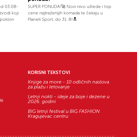
od 03.08-
SUPER PONUDA!🚀 Novi nivo uštede i top
zvodi koji
cene najtraženijih komada te čekaju u
i poklon
Planeti Sport, do 31. 8!🔝
KORISNI TEKSTOVI
Knjige za more - 10 odličnih naslova
za plažu i letovanje
Letnji nokti - ideje za boje i dezene u
de
2026. godini
BIG letnji festival u BIG FASHION
Kragujevac centru