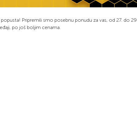
 popusta! Pripremili smo posebnu ponudu za vas, od 27. do 29
eđaji, po još boljim cenama.