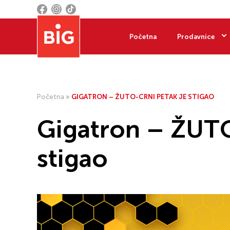
Početna
Prodavnice
Početna
»
GIGATRON – ŽUTO-CRNI PETAK JE STIGAO
Gigatron – ŽUT
stigao