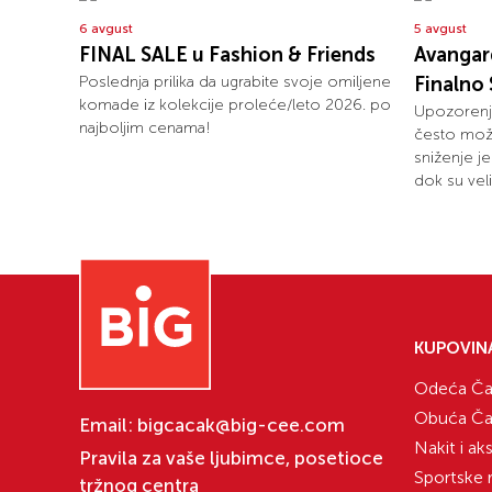
6 avgust
5 avgust
FINAL SALE u Fashion & Friends
Avangar
Poslednja prilika da ugrabite svoje omiljene
Finalno 
komade iz kolekcije proleće/leto 2026. po
Upozorenje
najboljim cenama!
često može
sniženje j
dok su vel
KUPOVIN
Odeća Ča
Obuća Ča
Email:
bigcacak@big-cee.com
Nakit i ak
Pravila za vaše ljubimce, posetioce
Sportske 
tržnog centra