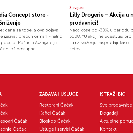
3 avgust
dia Concept store -
Lilly Drogerie – Akcija u 
Sniženje
prodavnici!
: cene se tope, a ova pojava
Nega kose do -30%. u periodu 
 izazvati prepun ormar! Finalno
31.08. *U akciji ne učestvuju proi
e počelo! Požuri u Avangardiju
su na sniženju, rasprodaji, kao n
ičine još dostupne.
setovi.
A
ZABAVA I USLUGE
ISTRAŽI BIG
čak
Restorani Čačak
Sve prodavnice
čak
Kafići Čačak
Događaji
sesoari Čačak
Bioskop Čačak
Aktuelne ponu
radnje Čačak
Usluge i servisi Čačak
Kontakt