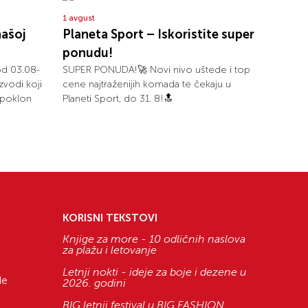
1 avgust
našoj
Planeta Sport – Iskoristite super
ponudu!
od 03.08-
SUPER PONUDA!🚀 Novi nivo uštede i top
zvodi koji
cene najtraženijih komada te čekaju u
i poklon
Planeti Sport, do 31. 8!🔝
KORISNI TEKSTOVI
Knjige za more - 10 odličnih naslova
za plažu i letovanje
Letnji nokti - ideje za boje i dezene u
de
2026. godini
BIG letnji festival u BIG FASHION