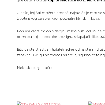
gde ćete moći da
kupite slagalice do 1. februar
U našoj knjižari možete pronaći najrazličitije motive
životinjskog carstva, kao i poznatih filmskih likova.
Ponuda varira od onih dečjih i mikro puzli od 99 del
pomoću kojih deca uče kroz igru, sklapajući slike, tra
Bilo da ste strastveni ljubitelj jedne od najstarijih dru
zabavite u krugu porodice i prijatelja, sigurno ćete na
Neka sklapanje počne!