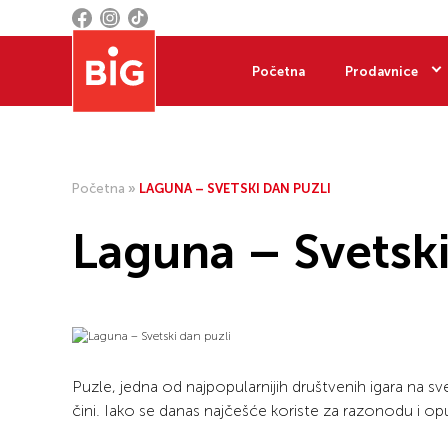
Početna
Prodavnice
Početna
»
LAGUNA – SVETSKI DAN PUZLI
Laguna – Svetski
Puzle, jedna od najpopularnijih društvenih igara na sve
čini. Iako se danas najčešće koriste za razonodu i o