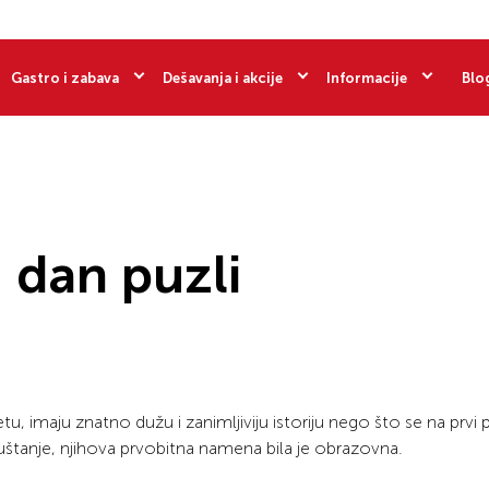
Gastro i zabava
Dešavanja i akcije
Informacije
Blo
 dan puzli
tu, imaju znatno dužu i zanimljiviju istoriju nego što se na prvi
puštanje, njihova prvobitna namena bila je obrazovna.