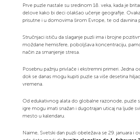
Prve puzle nastale su sredinom 18. veka, kada je brit
delove kako bi deci olakšao učenje geografije. Ovaka
prisutne i u domovima širom Evrope, te od davnina pre
Stručnjaci ističu da slaganje puzli ima i brojne poz
moždane hemisfere, poboljšava koncentraciju, pamće
način za smanjenje stresa.
Posebnu pažnju privlače i ekstremni primeri. Jedna od
dok se danas mogu kupiti puzle sa više desetina hilj
vremena.
Od edukativnog alata do globalne razonode, puzle s
igre mogu imati snažan i dugotrajan uticaj na ljude 
mesto u kalendaru.
Naime, Svetski dan puzli obeležava se 29. januara 