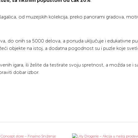
a 2026, sa fiksnim popustom od čak 20%
.
 slagalica, od muzejskih kolekcija, preko panorami gradova, moti
ova, do onih sa 5000 delova, a ponuda uključuje i edukativne pu
žeći objekte na istoj, a dodatna pogodnost su i puzle koje svetl
štvenih igara, ili želite da testirate svoju spretnost, a možda se i
praviti dobar izbor.