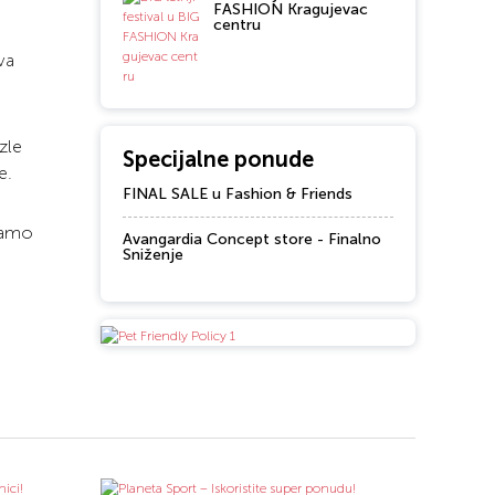
FASHION Kragujevac
centru
va
zle
Specijalne ponude
e.
FINAL SALE u Fashion & Friends
 samo
Avangardia Concept store - Finalno
Sniženje