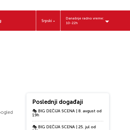
Današnje radno vreme:
g
Srpski
10-22h
Nikole Tesle 11, 32000 Čačak, Srbija
Poslednji događaji
🎭 BIG DEČIJA SCENA | 8. avgust od
 pogled
19h
🎭 BIG DEČIJA SCENA | 25. jul od