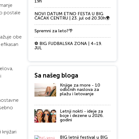
19h
 manje
zo postale
NOVI DATUM ETNO FESTA U BIG
ČAČAK CENTRU | 23. jul od 20.30h🌍
Spremni za leto?🌴
gažuje obe
⚽ BIG FUDBALSKA ZONA | 4–19.
efikasan
JUL
delova,
Sa našeg bloga
i
Knjige za more - 10
odličnih naslova za
plažu i letovanje
dnostavne
osebno
Letnji nokti - ideje za
boje i dezene u 2026.
godini
knjižari
BIG letnji festival u BIG