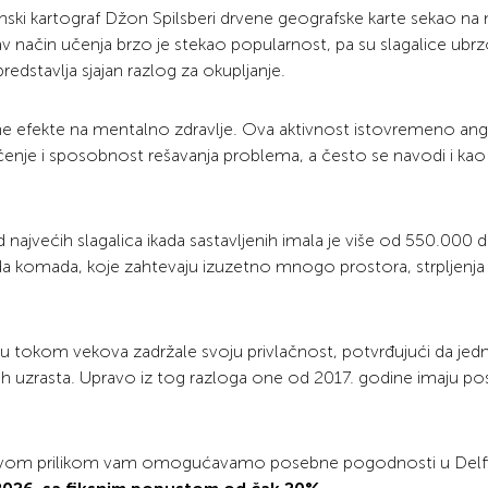
anski kartograf Džon Spilsberi drvene geografske karte sekao na
v način učenja brzo je stekao popularnost, pa su slagalice ubr
dstavlja sjajan razlog za okupljanje.
itivne efekte na mentalno zdravlje. Ova aktivnost istovremeno an
nje i sposobnost rešavanja problema, a često se navodi i kao 
 najvećih slagalica ikada sastavljenih imala je više od 550.000 
ada komada, koje zahtevaju izuzetno mnogo prostora, strpljenja 
u tokom vekova zadržale svoju privlačnost, potvrđujući da je
svih uzrasta. Upravo iz tog razloga one od 2017. godine imaju p
i ovom prilikom vam omogućavamo posebne pogodnosti u Delfi 