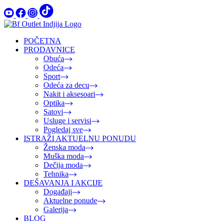
POČETNA
PRODAVNICE
Obuća
Odeća
Sport
Odeća za decu
Nakit i aksesoari
Optika
Satovi
Usluge i servisi
Pogledaj sve
ISTRAŽI AKTUELNU PONUDU
Ženska moda
Muška moda
Dečija moda
Tehnika
DEŠAVANJA I AKCIJE
Događaji
Aktuelne ponude
Galerija
BLOG