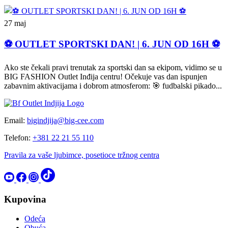
27 maj
⚽ OUTLET SPORTSKI DAN! | 6. JUN OD 16H ⚽
Ako ste čekali pravi trenutak za sportski dan sa ekipom, vidimo se u
BIG FASHION Outlet Inđija centru! Očekuje vas dan ispunjen
zabavnim aktivacijama i dobrom atmosferom: 🎯 fudbalski pikado...
Email:
bigindjija@big-cee.com
Telefon:
+381 22 21 55 110
Pravila za vaše ljubimce, posetioce tržnog centra
Kupovina
Odeća
Obuća