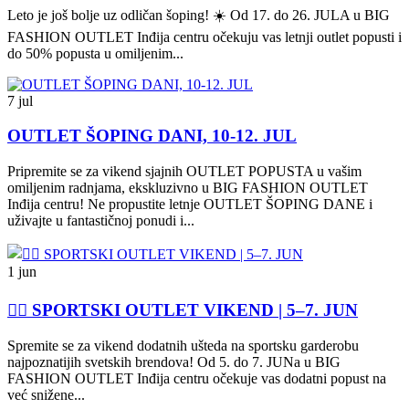
Leto je još bolje uz odličan šoping! ☀️ Od 17. do 26. JULA u BIG
FASHION OUTLET Inđija centru očekuju vas letnji outlet popusti i
do 50% popusta u omiljenim...
7 jul
OUTLET ŠOPING DANI, 10-12. JUL
Pripremite se za vikend sjajnih OUTLET POPUSTA u vašim
omiljenim radnjama, ekskluzivno u BIG FASHION OUTLET
Inđija centru! Ne propustite letnje OUTLET ŠOPING DANE i
uživajte u fantastičnoj ponudi i...
1 jun
🏃‍♀️ SPORTSKI OUTLET VIKEND | 5–7. JUN
Spremite se za vikend dodatnih ušteda na sportsku garderobu
najpoznatijih svetskih brendova! Od 5. do 7. JUNa u BIG
FASHION OUTLET Inđija centru očekuje vas dodatni popust na
već snižene...