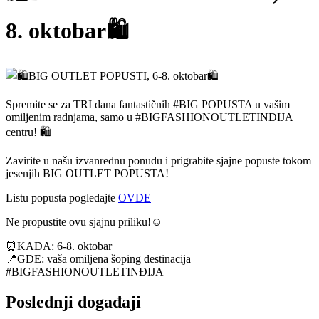
8. oktobar🛍️
Spremite se za TRI dana fantastičnih #BIG POPUSTA u vašim
omiljenim radnjama, samo u #BIGFASHIONOUTLETINĐIJA
centru! 🛍
Zavirite u našu izvanrednu ponudu i prigrabite sjajne popuste tokom
jesenjih BIG OUTLET POPUSTA!
Listu popusta pogledajte
OVDE
Ne propustite ovu sjajnu priliku!☺️
⏰KADA: 6-8. oktobar
📍GDE: vaša omiljena šoping destinacija
#BIGFASHIONOUTLETINĐIJA
Poslednji događaji