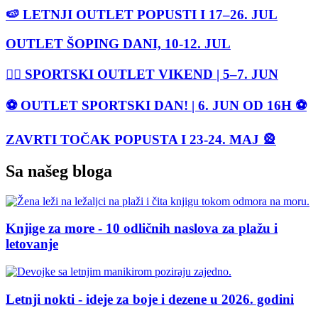
🍉 LETNJI OUTLET POPUSTI I 17–26. JUL
OUTLET ŠOPING DANI, 10-12. JUL
🏃‍♀️ SPORTSKI OUTLET VIKEND | 5–7. JUN
⚽ OUTLET SPORTSKI DAN! | 6. JUN OD 16H ⚽
ZAVRTI TOČAK POPUSTA I 23-24. MAJ 🎡
Sa našeg bloga
Knjige za more - 10 odličnih naslova za plažu i
letovanje
Letnji nokti - ideje za boje i dezene u 2026. godini