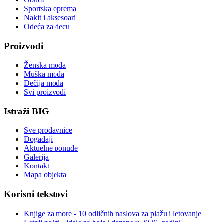
Sportska oprema
Nakit i aksesoari
Odeća za decu
Proizvodi
Ženska moda
Muška moda
Dečija moda
Svi proizvodi
Istraži BIG
Sve prodavnice
Događaji
Aktuelne ponude
Galerija
Kontakt
Mapa objekta
Korisni tekstovi
Knjige za more - 10 odličnih naslova za plažu i letovanje