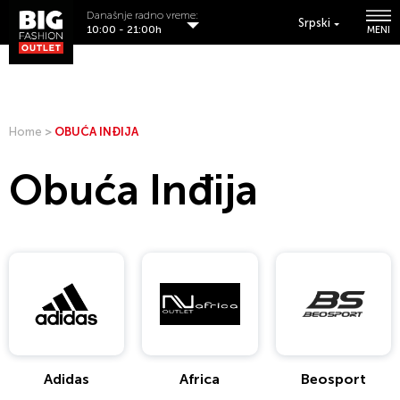
Današnje radno vreme:
Srpski
10:00 - 21:00h
MENI
Home
>
OBUĆA INĐIJA
Obuća Inđija
Adidas
Africa
Beosport