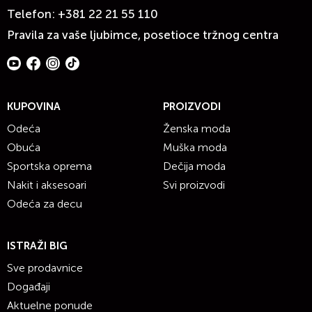
Telefon:
+381 22 21 55 110
Pravila za vaše ljubimce, posetioce tržnog centra
KUPOVINA
PROIZVODI
Odeća
Ženska moda
Obuća
Muška moda
Sportska oprema
Dečija moda
Nakit i aksesoari
Svi proizvodi
Odeća za decu
ISTRAŽI BIG
Sve prodavnice
Događaji
Aktuelne ponude