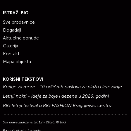
ISTRAŽI BIG
Sve prodavnice
Događaji
Aktuelne ponude
Galerija
Kontakt
Mapa objekta
KORISNI TEKSTOVI
Knjige za more - 10 odličnih naslova za plažu i letovanje
Letnji nokti - ideje za boje i dezene u 2026. godini
BIG letnji festival u BIG FASHION Kragujevac centru
Sva prava zadržana. 2012 - 2026. © BIG
Razvoj i dizajn:
Avokado