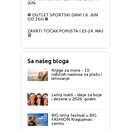
JUN
⚽ OUTLET SPORTSKI DAN! | 6. JUN
OD 16H ⚽
ZAVRTI TOČAK POPUSTA I 23-24. MAJ
🎡
Sa našeg bloga
Knjige za more - 10
odličnih naslova za plažu i
letovanje
Letnji nokti - ideje za boje
i dezene u 2026. godini
BIG letnji festival u BIG
FASHION Kragujevac
centru