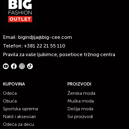
Email:
bigindjija@big-cee.com
Telefon:
+381 22 21 55 110
Pravila za vaše ljubimce, posetioce tržnog centra
KUPOVINA
PROIZVODI
Odeća
Ženska moda
Obuća
Muška moda
Sportska oprema
Dečija moda
Nakit i aksesoari
Svi proizvodi
Odeća za decu