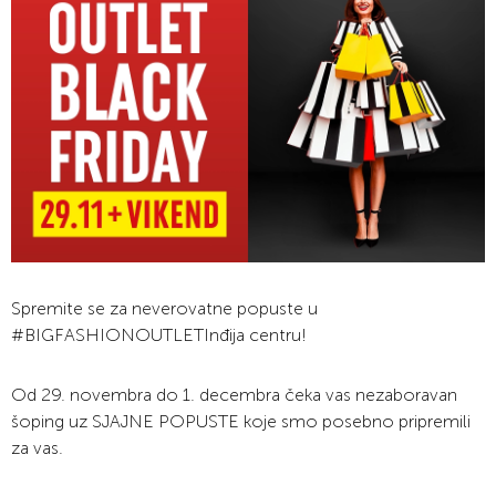
Spremite se za neverovatne popuste u
#BIGFASHIONOUTLETInđija centru!
Od 29. novembra do 1. decembra čeka vas nezaboravan
šoping uz SJAJNE POPUSTE koje smo posebno pripremili
za vas.