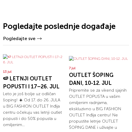
Pogledajte poslednje događaje
Pogledajte sve
7 jul
13 jul
OUTLET ŠOPING
🍉 LETNJI OUTLET
DANI, 10-12. JUL
POPUSTI I 17–26. JUL
Pripremite se za vikend sjajnih
Leto je još bolje uz odličan
OUTLET POPUSTA u vašim
šoping! ☀️ Od 17. do 26. JULA
omiljenim radnjama,
u BIG FASHION OUTLET Inđija
ekskluzivno u BIG FASHION
centru očekuju vas letnji outlet
OUTLET Inđija centru! Ne
popusti i do 50% popusta u
propustite letnje OUTLET
omiljenim...
ŠOPING DANE i uživajte u