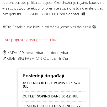
Ne propustite priliku za zajedničko druženje i sjajnu kupovinu
– zato pozovite ekipu, pripremite šoping listu i krenite u vaš
omiljeni #BIGFASHIONOUTLETInđija centar! 🛍️
#CrniPetak je sve bliži, a mi očekujemo vaš dolazak! 😊
Lista popusta dostupna na linku!
⏱️ KADA: 29. novembar – 1. decembar
📍 GDE: BIG FASHION OUTLET Inđija
Poslednji događaji
🍉 LETNJI OUTLET POPUSTI I 17–26.
JUL
OUTLET ŠOPING DANI, 10-12. JUL
🏃‍♀️ SPORTSKI OUTLET VIKEND | 5–7.