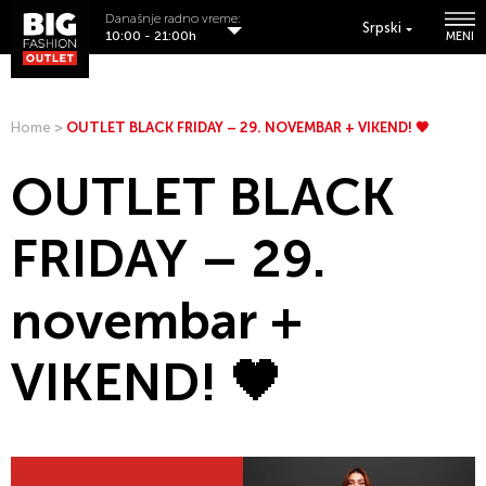
Današnje radno vreme:
Srpski
10:00 - 21:00h
MENI
Home
>
OUTLET BLACK FRIDAY – 29. NOVEMBAR + VIKEND! 🖤
OUTLET BLACK
FRIDAY – 29.
novembar +
VIKEND! 🖤