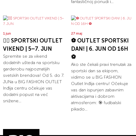
fantastičnoj ponudi i...
1 jun
27 maj
🏃‍♀️ SPORTSKI OUTLET
⚽ OUTLET SPORTSKI
VIKEND | 5–7. JUN
DAN! | 6. JUN OD 16H
Spremite se za vikend
⚽
dodatnih ušteda na sportsku
Ako ste čekali pravi trenutak za
garderobu najpoznatijih
sportski dan sa ekipom,
svetskih brendova! Od 5. do 7.
vidimo se u BIG FASHION
JUNa u BIG FASHION OUTLET
Outlet Inđija centru! Očekuje
Inđija centru očekuje vas
vas dan ispunjen zabavnim
dodatni popust na već
aktivacijama i dobrom
snižene...
atmosferom: 🎯 fudbalski
pikado...