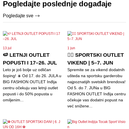
Pogledajte poslednje događaje
Pogledajte sve
13 jul
1 jun
🍉 LETNJI OUTLET
🏃‍♀️ SPORTSKI OUTLET
POPUSTI I 17–26. JUL
VIKEND | 5–7. JUN
Leto je još bolje uz odličan
Spremite se za vikend dodatnih
šoping! ☀️ Od 17. do 26. JULA u
ušteda na sportsku garderobu
BIG FASHION OUTLET Inđija
najpoznatijih svetskih brendova!
centru očekuju vas letnji outlet
Od 5. do 7. JUNa u BIG
popusti i do 50% popusta u
FASHION OUTLET Inđija centru
omiljenim...
očekuje vas dodatni popust na
već snižene...