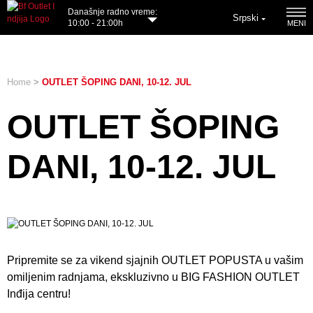
Današnje radno vreme:
Srpski
10:00 - 21:00h
MENI
Home
>
OUTLET ŠOPING DANI, 10-12. JUL
OUTLET ŠOPING
DANI, 10-12. JUL
Pripremite se za vikend sjajnih OUTLET POPUSTA u vašim
omiljenim radnjama, ekskluzivno u BIG FASHION OUTLET
Inđija centru!