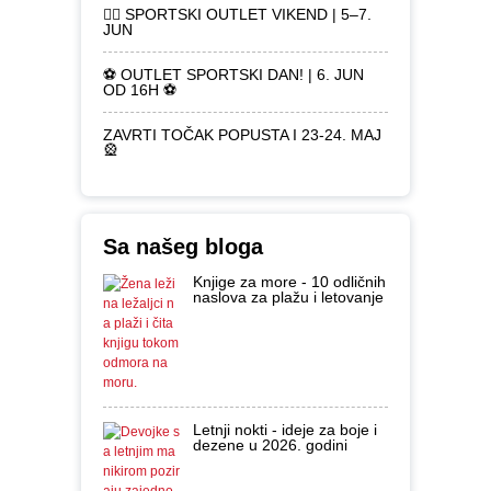
🏃‍♀️ SPORTSKI OUTLET VIKEND | 5–7.
JUN
⚽ OUTLET SPORTSKI DAN! | 6. JUN
OD 16H ⚽
ZAVRTI TOČAK POPUSTA I 23-24. MAJ
🎡
Sa našeg bloga
Knjige za more - 10 odličnih
naslova za plažu i letovanje
Letnji nokti - ideje za boje i
dezene u 2026. godini