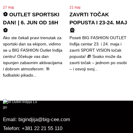
27 maj
21 maj
⚽ OUTLET SPORTSKI
ZAVRTI TOČAK
DAN! | 6. JUN OD 16H
POPUSTA I 23-24. MAJ
⚽
🎡
Ako ste čekali pravi trenutak za
Poseti BIG FASHION OUTLET
sportski dan sa ekipom, vidimo
Inđija centar 23. i 24. maja i
se u BIG FASHION Outlet Inđija
zavrti SPORT VISION točak
centru! Očekuje vas dan
popusta! 🎁 Svako može da
ispunjen zabavnim aktivacijama
zavrti točak – jednom po osobi
i dobrom atmosferom: 🎯
– i osvoji svoj...
fudbalski pikado...
Email:
bigindjija@big-cee.com
Telefon:
+381 22 21 55 110